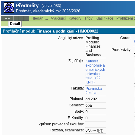
Předměty
(verze: 983)
Předmět, akademický rok 2025/2026
Hledání ...
Vyučující
Katedry
Třídy
Klasifikace
Prohlížení 
--:--
Detail
Profilační modul: Finance a podnikání - HMOD0022
Anglický název:
Profiling
Garant:
Module:
Finances
Prerekvizity :
and
Business
Zajišťuje:
Katedra
ekonomie a
empirických
právních
studií (22-
KNH)
Fakulta:
Právnická
fakulta
Platnost:
od 2021
Semestr:
oba
Body:
0
E-Kredity:
0
Způsob provedení zkoušky:
Rozsah, examinace:
0/0, ---
[HT]