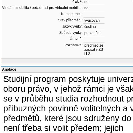
4EU+:
ne
Virtuální mobilita / počet míst pro virtuální mobilitu:
ne
Kompetence:
Stav předmětu:
vyučován
Jazyk výuky:
čeština
Způsob výuky:
prezenční
Úroveň:
Poznámka:
předmět lze
zapsat v ZS
i LS
Anotace
Studijní program poskytuje univerz
oboru právo, v jehož rámci je vš
se v průběhu studia rozhodnout pr
příbuzných povinně volitelných a v
předmětů, které jsou sdruženy do 
není třeba si volit předem; jejich