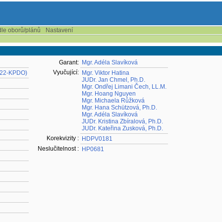
dle oborů/plánů
Nastavení
Garant:
Mgr. Adéla Slavíková
Vyučující:
 (22-KPDO)
Mgr. Viktor Hatina
JUDr. Jan Chmel, Ph.D.
Mgr. Ondřej Limani Čech, LL.M.
Mgr. Hoang Nguyen
Mgr. Michaela Růžková
Mgr. Hana Schützová, Ph.D.
Mgr. Adéla Slavíková
JUDr. Kristina Zbíralová, Ph.D.
JUDr. Kateřina Zusková, Ph.D.
Korekvizity :
HDPV0181
Neslučitelnost :
HP0681