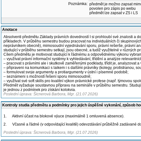
Poznámka:
předmět je možno zapsat mim
povolen pro zápis po webu
předmět lze zapsat v ZS i LS
Anotace
Absolventi předmětu Základy právních dovedností I si prohloubí své znalosti a dove
příkladech. V průběhu semestru budou pracovat na individuálních či skupinových 
neprávníkem obecně), mimosoudní vyjednávání sporu, právní rešerše, právní anal
studující v průběhu semestru setkají, jsou obecné, a tudíž využitelné v různých p
Cílem předmětu je motivovat studující k řádnému a odpovědnému výkonu vybrané
– využívat právní informační systémy k vyhledávání, třídění a analýze relevantní
– pracovat s právními ale i skutkově zaměřenými podklady, třídit je, analyzovat a 
– připraveni na komunikaci s laikem i s dalšími právníky (kolegy, protistranou, 
– formulovat svoje argumenty a protiargumenty v ústní i písemné podobě;
– seznámeni s možností řešení sporu mimosoudně;
– využívat své soft skills pro kvalitní výkon právnické profese (např. týmovou sp
Předmět vyžaduje soustavnou přípravu na semináře v průběhu semestru. Studující 
je jednou z podmínek pro získání kolokvia.
Poslední úprava: Šicnerová Barbora, Mgr. (21.07.2026)
Kontroly studia předmětu a podmínky pro jejich úspěšné vykonání, způsob h
1. Aktivní účast na blokové výuce (maximálně 1 omluvená absence).
2. Včasné a řádné (v odpovídající kvalitě) odevzdávání průběžně zadávané d
Poslední úprava: Šicnerová Barbora, Mgr. (21.07.2026)