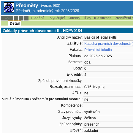
Předměty
(verze: 983)
Předmět, akademický rok 2025/2026
Hledání ...
Vyučující
Katedry
Třídy
Klasifikace
Prohlížení 
--:--
Detail
Základy právních dovedností II - HDPV0184
Anglický název:
Basics of legal skills II
Zajišťuje:
Katedra právních dovedností
Fakulta:
Právnická fakulta
Platnost:
od 2025 do 2025
Semestr:
oba
Body:
0
E-Kredity:
4
Způsob provedení zkoušky:
Rozsah, examinace:
0/15, Kv
[HS]
4EU+:
ne
Virtuální mobilita / počet míst pro virtuální mobilitu:
ne
Kompetence:
Stav předmětu:
vyučován
Jazyk výuky:
čeština
Způsob výuky:
prezenční
Úroveň:
základní