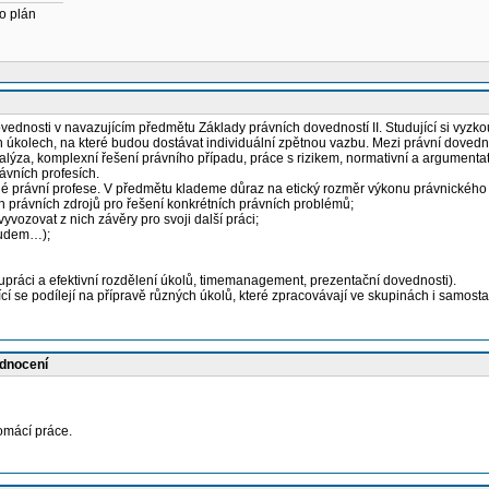
o plán
dnosti v navazujícím předmětu Základy právních dovedností II. Studující si vyzkouší 
úkolech, na které budou dostávat individuální zpětnou vazbu. Mezi právní dovednost
ýza, komplexní řešení právního případu, práce s rizikem, normativní a argumentati
rávních profesích.
 právní profese. V předmětu klademe důraz na etický rozměr výkonu právnického p
ch právních zdrojů pro řešení konkrétních právních problémů;
vyvozovat z nich závěry pro svoji další práci;
soudem…);
olupráci a efektivní rozdělení úkolů, timemanagement, prezentační dovednosti).
se podílejí na přípravě různých úkolů, které zpracovávají ve skupinách i samostat
odnocení
omácí práce.