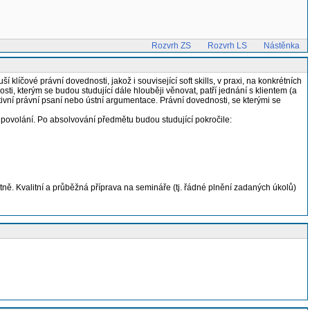
Rozvrh ZS
Rozvrh LS
Nástěnka
klíčové právní dovednosti, jakož i související soft skills, v praxi, na konkrétních
i, kterým se budou studující dále hlouběji věnovat, patří jednání s klientem (a
vní právní psaní nebo ústní argumentace. Právní dovednosti, se kterými se
ovolání. Po absolvování předmětu budou studující pokročile:
ně. Kvalitní a průběžná příprava na semináře (tj. řádné plnění zadaných úkolů)