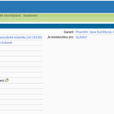
dle oborů/plánů
Nastavení
Garant:
PharmDr. Jana Karlíčková, 
Je korekvizitou pro:
aceutické botaniky (16-16230)
GLR007
i Králové
en)