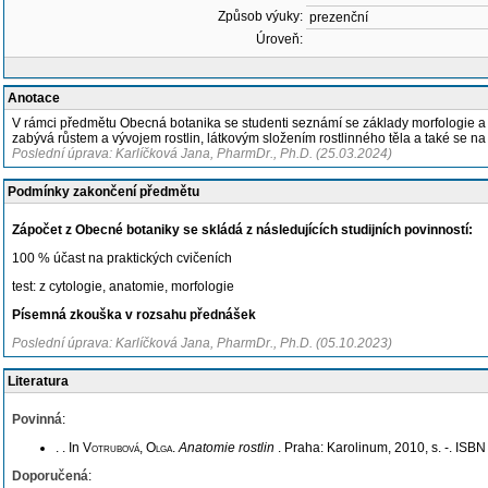
Způsob výuky:
prezenční
Úroveň:
Anotace
V rámci předmětu Obecná botanika se studenti seznámí se základy morfologie a ana
zabývá růstem a vývojem rostlin, látkovým složením rostlinného těla a také se 
Poslední úprava: Karlíčková Jana, PharmDr., Ph.D. (25.03.2024)
Podmínky zakončení předmětu
Zápočet z Obecné botaniky se skládá z následujících studijních povinností:
100 % účast na praktických cvičeních
test: z cytologie, anatomie, morfologie
Písemná zkouška v rozsahu přednášek
Poslední úprava: Karlíčková Jana, PharmDr., Ph.D. (05.10.2023)
Literatura
Povinná
:
. . In
Votrubová, Olga
.
Anatomie rostlin
. Praha: Karolinum, 2010, s. -. ISB
Doporučená
: