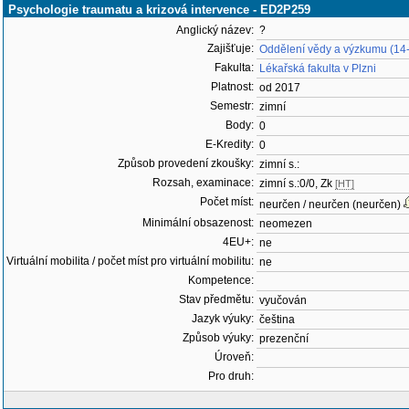
Psychologie traumatu a krizová intervence - ED2P259
Anglický název:
?
Zajišťuje:
Oddělení vědy a výzkumu (14
Fakulta:
Lékařská fakulta v Plzni
Platnost:
od 2017
Semestr:
zimní
Body:
0
E-Kredity:
0
Způsob provedení zkoušky:
zimní s.:
Rozsah, examinace:
zimní s.:0/0, Zk
[HT]
Počet míst:
neurčen / neurčen (neurčen)
Minimální obsazenost:
neomezen
4EU+:
ne
Virtuální mobilita / počet míst pro virtuální mobilitu:
ne
Kompetence:
Stav předmětu:
vyučován
Jazyk výuky:
čeština
Způsob výuky:
prezenční
Úroveň:
Pro druh: