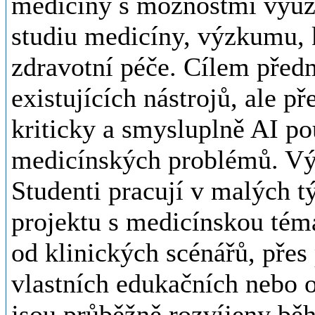
medicíny s možnostmi využi
studiu medicíny, výzkumu, k
zdravotní péče. Cílem před
existujících nástrojů, ale p
kriticky a smysluplně AI po
medicínských problémů. Vý
Studenti pracují v malých 
projektu s medicínskou téma
od klinických scénářů, přes 
vlastních edukačních nebo o
jsou průběžně rozvíjeny bě