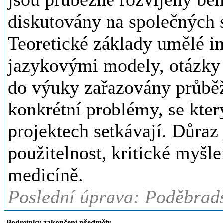
diskutovány na společných s
Teoretické základy umělé in
jazykovými modely, otázky l
do výuky zařazovány průběž
konkrétní problémy, se kter
projektech setkávají. Důraz
použitelnost, kritické myšl
medicíně.
Poslední úprava: Poděbrads
Podmínky zakončení předmětu