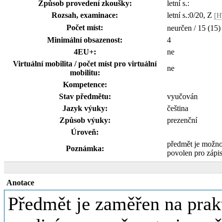
Způsob provedení zkoušky:
letní s.:
Rozsah, examinace:
letní s.:0/20, Z
[H
Počet míst:
neurčen / 15 (15)
Minimální obsazenost:
4
4EU+:
ne
Virtuální mobilita / počet míst pro virtuální
ne
mobilitu:
Kompetence:
Stav předmětu:
vyučován
Jazyk výuky:
čeština
Způsob výuky:
prezenční
Úroveň:
předmět je možno
Poznámka:
povolen pro zápi
Anotace
Předmět je zaměřen na prak