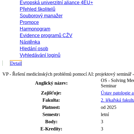
Evropská univerzitní aliance 4EU+
Přehled školitelů
Souborový manažer
Promoce
Harmonogram
Evidence programů CŽV
Nástěnka
Hledání osob
Vyhledávání loginů
Detail
VP - Řešení medicínských problémů pomocí AI: projektový seminář
OS - Solving Med
Anglický název:
Seminar
Zajišťuje:
Ústav patologie 
Fakulta:
2. lékařská fakult
Platnost:
od 2025
Semestr:
letní
Body:
3
E-Kredity:
3