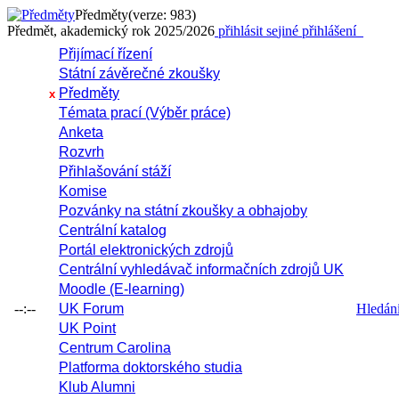
Předměty
(verze: 983)
Předmět, akademický rok 2025/2026
přihlásit se
jiné přihlášení
Přijímací řízení
Státní závěrečné zkoušky
Předměty
x
Témata prací (Výběr práce)
Anketa
Rozvrh
Přihlašování stáží
Komise
Pozvánky na státní zkoušky a obhajoby
Centrální katalog
Portál elektronických zdrojů
Centrální vyhledávač informačních zdrojů UK
Moodle (E-learning)
--:--
UK Forum
Hledání 
UK Point
Centrum Carolina
Platforma doktorského studia
Klub Alumni