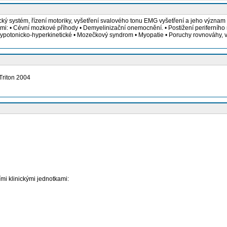
ký systém, řízení motoriky, vyšetření svalového tonu EMG vyšetření a jeho význam p
otkami: • Cévní mozkové příhody • Demyelinizační onemocnění. • Postižení perifern
potonicko-hyperkinetické • Mozečkový syndrom • Myopatie • Poruchy rovnováhy, ves
 Triton 2004
ími klinickými jednotkami: