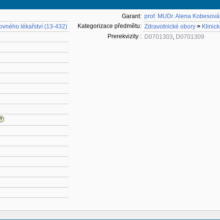
Garant:
prof. MUDr. Alena Kobesová
Kategorizace předmětu:
hovného lékařství (13-432)
Zdravotnické obory
>
Klinic
Prerekvizity :
D0701303
,
D0701309