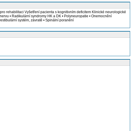
ro rehabilitaci Vyšetření pacienta s kognitivním deficitem Klinické neurologické
ího nervu • Radikulární syndromy HK a DK • Polyneuropatie • Onemocnění
tibulární systém, závratě • Spinální poranění