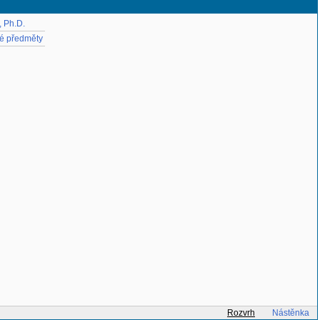
, Ph.D.
ké předměty
Rozvrh
Nástěnka