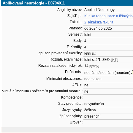
Aplikovaná neurologie - D0704011
Anglický název:
Applied Neurology
Zajišťuje:
Klinika rehabilitace a tělovýc
Fakulta:
2. lékařská fakulta
Platnost:
od 2024 do 2025
Semestr:
letní
Body:
4
E-Kredity:
4
Způsob provedení zkoušky:
letní s.:
Rozsah, examinace:
letní s.:2/1, Z+Zk
[HT]
Rozsah za akademický rok:
14
[týdny]
Počet míst:
neurčen / neurčen (neurčen)
Minimální obsazenost:
neomezen
4EU+:
ne
Virtuální mobilita / počet míst pro virtuální mobilitu:
ne
Kompetence:
Stav předmětu:
nevyučován
Jazyk výuky:
čeština
Způsob výuky:
prezenční
Úroveň: