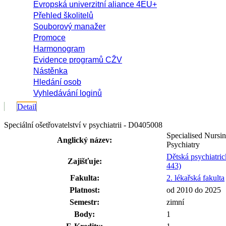
Evropská univerzitní aliance 4EU+
Přehled školitelů
Souborový manažer
Promoce
Harmonogram
Evidence programů CŽV
Nástěnka
Hledání osob
Vyhledávání loginů
Detail
Speciální ošetřovatelství v psychiatrii - D0405008
Specialised Nursin
Anglický název:
Psychiatry
Dětská psychiatric
Zajišťuje:
443)
Fakulta:
2. lékařská fakulta
Platnost:
od 2010 do 2025
Semestr:
zimní
Body:
1