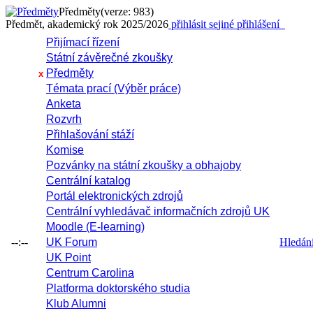
Předměty
(verze: 983)
Předmět, akademický rok 2025/2026
přihlásit se
jiné přihlášení
Přijímací řízení
Státní závěrečné zkoušky
Předměty
x
Témata prací (Výběr práce)
Anketa
Rozvrh
Přihlašování stáží
Komise
Pozvánky na státní zkoušky a obhajoby
Centrální katalog
Portál elektronických zdrojů
Centrální vyhledávač informačních zdrojů UK
Moodle (E-learning)
--:--
UK Forum
Hledání 
UK Point
Centrum Carolina
Platforma doktorského studia
Klub Alumni