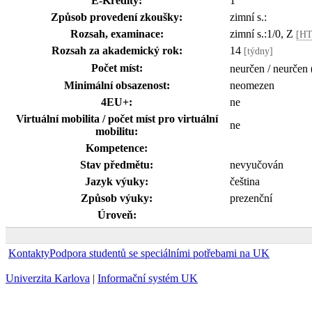
E-Kredity:
1
Způsob provedení zkoušky:
zimní s.:
Rozsah, examinace:
zimní s.:1/0, Z
[HT
Rozsah za akademický rok:
14
[týdny]
Počet míst:
neurčen / neurčen 
Minimální obsazenost:
neomezen
4EU+:
ne
Virtuální mobilita / počet míst pro virtuální
ne
mobilitu:
Kompetence:
Stav předmětu:
nevyučován
Jazyk výuky:
čeština
Způsob výuky:
prezenční
Úroveň:
Kontakty
Podpora studentů se speciálními potřebami na UK
Univerzita Karlova
|
Informační systém UK