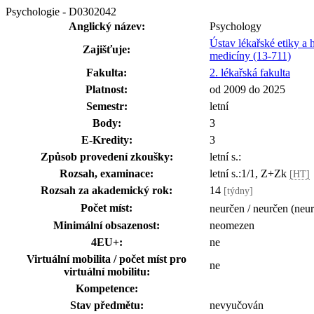
Psychologie - D0302042
Anglický název:
Psychology
Ústav lékařské etiky a
Zajišťuje:
medicíny (13-711)
Fakulta:
2. lékařská fakulta
Platnost:
od 2009 do 2025
Semestr:
letní
Body:
3
E-Kredity:
3
Způsob provedení zkoušky:
letní s.:
Rozsah, examinace:
letní s.:1/1, Z+Zk
[HT]
Rozsah za akademický rok:
14
[týdny]
Počet míst:
neurčen / neurčen (neu
Minimální obsazenost:
neomezen
4EU+:
ne
Virtuální mobilita / počet míst pro
ne
virtuální mobilitu:
Kompetence:
Stav předmětu:
nevyučován