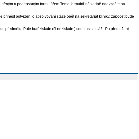
s vyplněným a podepsaným formulářem Tento formulář následně odevzdáte na
ě přinést potvrzení o absolvování stáže opět na sekretariát kliniky, zápočet bude
us předmětu. Poté buď získáte (či nezískáte ) souhlas se stáží. Po předložení