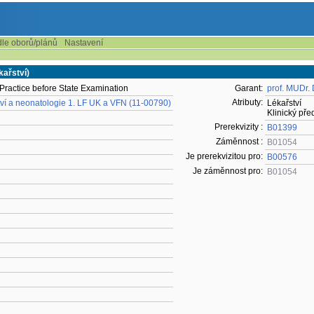
dle oborů/plánů
Nastavení
ařství)
Practice before State Examination
Garant:
prof. MUDr. 
Atributy:
tví a neonatologie 1. LF UK a VFN (11-00790)
Lékařství
Klinický př
Prerekvizity :
B01399
Záměnnost :
B01054
Je prerekvizitou pro:
B00576
Je záměnnost pro:
B01054