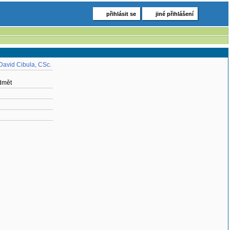
přihlásit se
jiné přihlášení
David Cibula, CSc.
edmět