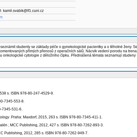
D. kamil.svabik@lf1.cuni.cz
um
e seznámit studenty se základy péče o gynekologické pacientky a o těhotné ženy. 
u komentovaných přímých přenosů z operačních sálů. Nácvik vedení porodu na trena
ru onkologické cytologie z děložního čípku. Přednášená témata seznamují studeny s
 538 s. ISBN 978-80-247-4529-9.
-80-7345-553-8.
80-7345-531-6.
cology
. Praha: Maxdorf, 2015, 263 s. ISBN 978-80-7345-411-1.
Galén ; MCC Publishing, 2012, 427 s. ISBN 978-80-7262-893-3.
CC Publishing, 2012, 285 s. ISBN 978-80-7262-949-7.