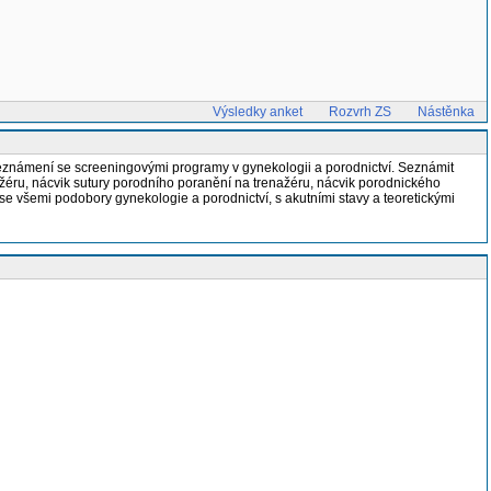
Výsledky anket
Rozvrh ZS
Nástěnka
Seznámení se screeningovými programy v gynekologii a porodnictví. Seznámit
žéru, nácvik sutury porodního poranění na trenažéru, nácvik porodnického
e všemi podobory gynekologie a porodnictví, s akutními stavy a teoretickými