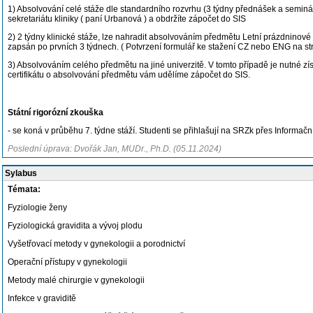
1) Absolvování celé stáže dle standardního rozvrhu (3 týdny přednášek a semin
sekretariátu kliniky ( paní Urbanová ) a obdržíte zápočet do SIS
2) 2 týdny klinické stáže, lze nahradit absolvováním předmětu Letní prázdninové p
zapsán po prvních 3 týdnech. ( Potvrzení formulář ke stažení CZ nebo ENG na str
3) Absolvováním celého předmětu na jiné univerzitě. V tomto případě je nutné zís
certifikátu o absolvování předmětu vám udělíme zápočet do SIS.
Státní rigorózní zkouška
- se koná v průběhu 7. týdne stáží. Studenti se přihlašují na SRZk přes Informač
Poslední úprava: Dvořák Jan, MUDr., Ph.D. (05.11.2024)
Sylabus
Témata:
Fyziologie ženy
Fyziologická gravidita a vývoj plodu
Vyšetřovací metody v gynekologii a porodnictví
Operační přístupy v gynekologii
Metody malé chirurgie v gynekologii
Infekce v graviditě