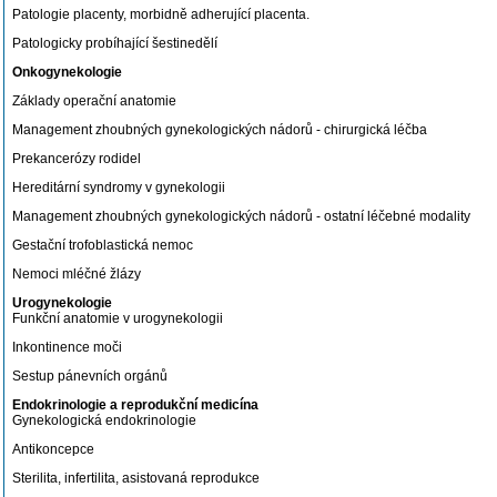
Patologie placenty, morbidně adherující placenta.
Patologicky probíhající šestinedělí
Onkogynekologie
Základy operační anatomie
Management zhoubných gynekologických nádorů - chirurgická léčba
Prekancerózy rodidel
Hereditární syndromy v gynekologii
Management zhoubných gynekologických nádorů - ostatní léčebné modality
Gestační trofoblastická nemoc
Nemoci mléčné žlázy
Urogynekologie
Funkční anatomie v urogynekologii
Inkontinence moči
Sestup pánevních orgánů
Endokrinologie a reprodukční medicína
Gynekologická endokrinologie
Antikoncepce
Sterilita, infertilita, asistovaná reprodukce