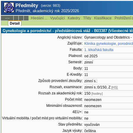
Předměty
(verze: 983)
Předmět, akademický rok 2025/2026
Hledání ...
Vyučující
Katedry
Třídy
Klasifikace
Prohlížení 
--:--
Detail
Gynekologie a porodnictví - předstátnicová stáž - B03387 (
Všeobecné lék
Anglický název:
Gynaecology and Obstetrics - 
Zajišťuje:
Klinika gynekologie, porodnic
Fakulta:
1. lékařská fakulta
Platnost:
od 2025
Semestr:
zimní
Body:
11
E-Kredity:
11
Způsob provedení zkoušky:
zimní s.:
Rozsah, examinace:
zimní s.:0/150, Z
[HS]
Rozsah za akademický rok:
150
[hodiny]
Počet míst:
neomezen
Minimální obsazenost:
neomezen
4EU+:
ne
Virtuální mobilita / počet míst pro virtuální mobilitu:
ne
Stav předmětu:
vyučován
Jazyk výuky:
čeština