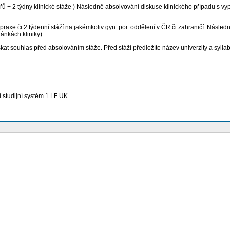
ářů + 2 týdny klinické stáže ) Následně absolvování diskuse klinického případu 
raxe či 2 týdenní stáží na jakémkoliv gyn. por. oddělení v ČR či zahraničí. Následn
ánkách kliniky)
kat souhlas před absolováním stáže. Před stáží předložíte název univerzity a syllab
ní studijní systém 1.LF UK