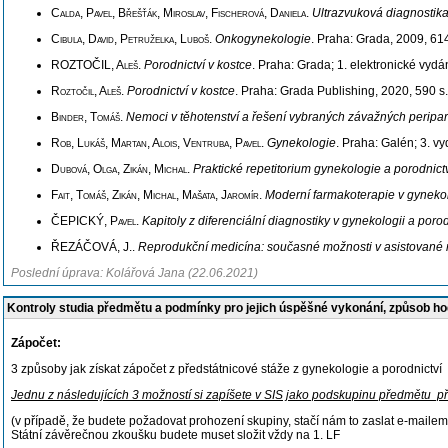
Calda, Pavel, Břešťák, Miroslav, Fischerová, Daniela
.
Ultrazvuková diagnostika
Cibula, David, Petruželka, Luboš
.
Onkogynekologie
. Praha: Grada, 2009, 61
ROZTOČIL, Aleš
.
Porodnictví v kostce
. Praha: Grada; 1. elektronické vyd
Roztočil, Aleš
.
Porodnictví v kostce
. Praha: Grada Publishing, 2020, 590 
Binder, Tomáš
.
Nemoci v těhotenství a řešení vybraných závažných peripar
Rob, Lukáš, Martan, Alois, Ventruba, Pavel
.
Gynekologie
. Praha: Galén; 3. v
Dubová, Olga, Zikán, Michal
.
Praktické repetitorium gynekologie a porodnict
Fait, Tomáš, Zikán, Michal, Mašata, Jaromír
.
Moderní farmakoterapie v gynekol
ČEPICKÝ, Pavel
.
Kapitoly z diferenciální diagnostiky v gynekologii a porod
ŘEZÁČOVÁ, J.
.
Reprodukční medicína: současné možnosti v asistované 
Poslední úprava: Kolářová Jana (22.06.2021)
Kontroly studia předmětu a podmínky pro jejich úspěšné vykonání, způsob h
Zápočet:
3 způsoby jak získat zápočet z předstátnicové stáže z gynekologie a porodnictví
Jednu z následujících 3 možností si zapíšete v SIS jako podskupinu předmětu pře
(v případě, že budete požadovat prohození skupiny, stačí nám to zaslat e-mailem
Státní závěrečnou zkoušku budete muset složit vždy na 1. LF