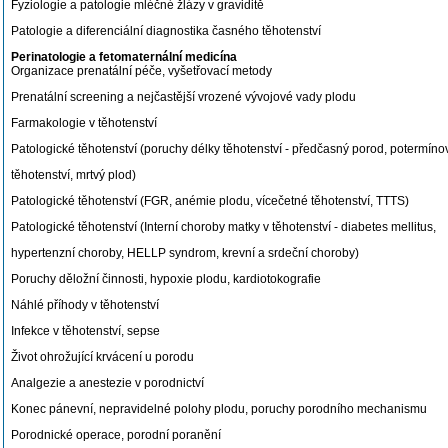
Fyziologie a patologie mléčné žlázy v graviditě
Patologie a diferenciální diagnostika časného těhotenství
Perinatologie a fetomaternální medicína
Organizace prenatální péče, vyšetřovací metody
Prenatální screening a nejčastější vrozené vývojové vady plodu
Farmakologie v těhotenství
Patologické těhotenství (poruchy délky těhotenství - předčasný porod, potermíno
těhotenství, mrtvý plod)
Patologické těhotenství (FGR, anémie plodu, vícečetné těhotenství, TTTS)
Patologické těhotenství (Interní choroby matky v těhotenství - diabetes mellitus,
hypertenzní choroby, HELLP syndrom, krevní a srdeční choroby)
Poruchy děložní činnosti, hypoxie plodu, kardiotokografie
Náhlé příhody v těhotenství
Infekce v těhotenství, sepse
Život ohrožující krvácení u porodu
Analgezie a anestezie v porodnictví
Konec pánevní, nepravidelné polohy plodu, poruchy porodního mechanismu
Porodnické operace, porodní poranění