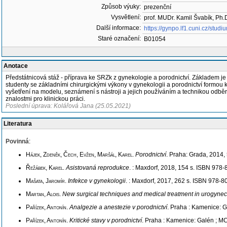
Způsob výuky:
prezenční
Vysvětlení:
prof. MUDr. Kamil Švabík, Ph.
Další informace:
https://gynpo.lf1.cuni.cz/studi
Staré označení:
B01054
Anotace
Předstátnicová stáž - příprava ke SRZk z gynekologie a porodnictví. Základem j
studenty se základními chirurgickými výkony v gynekologii a porodnictví formo
vyšetření na modelu, seznámení s nástroji a jejich používáním a technikou odbě
znalostmi pro klinickou práci.
Poslední úprava: Kolářová Jana (25.05.2021)
Literatura
Povinná
:
Hájek, Zdeněk, Čech, Evžen, Maršál, Karel
.
Porodnictví
. Praha: Grada, 2014,
Řežábek, Karel
.
Asistovaná reprodukce
. : Maxdorf, 2018, 154 s. ISBN 978
Mašata, Jaromír
.
Infekce v gynekologii
. : Maxdorf, 2017, 262 s. ISBN 978-
Martan, Alois
.
New surgical techniques and medical treatment in urogyne
Pařízek, Antonín
.
Analgezie a anestezie v porodnictví
. Praha : Kamenice: 
Pařízek, Antonín
.
Kritické stavy v porodnictví
. Praha : Kamenice: Galén ; M