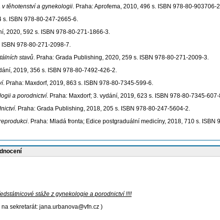
 v těhotenství a gynekologii
. Praha: Aprofema, 2010, 496 s. ISBN 978-80-903706-2
4 s. ISBN 978-80-247-2665-6.
ání, 2020, 592 s. ISBN 978-80-271-1866-3.
s. ISBN 978-80-271-2098-7.
tálních stavů
. Praha: Grada Publishing, 2020, 259 s. ISBN 978-80-271-2009-3.
ydání, 2019, 356 s. ISBN 978-80-7492-426-2.
ví
. Praha: Maxdorf, 2019, 863 s. ISBN 978-80-7345-599-6.
ogii a porodnictví
. Praha: Maxdorf; 3. vydání, 2019, 623 s. ISBN 978-80-7345-607-
nictví
. Praha: Grada Publishing, 2018, 205 s. ISBN 978-80-247-5604-2.
reprodukci
. Praha: Mladá fronta; Edice postgraduální medicíny, 2018, 710 s. ISBN
odnocení
dstátnicové stáže z gynekologie a porodnictví !!!!
 na sekretarát: jana.urbanova@vfn.cz )