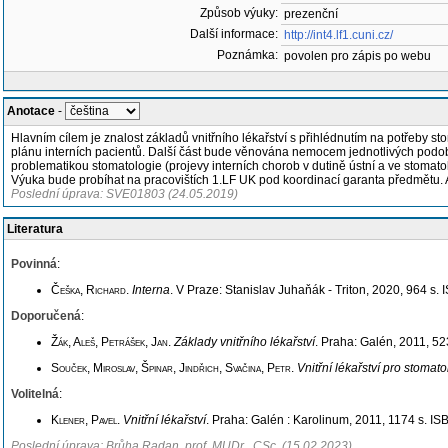
Způsob výuky:
prezenční
Další informace:
http://int4.lf1.cuni.cz/
Poznámka:
povolen pro zápis po webu
Anotace
-
Hlavním cílem je znalost základů vnitřního lékařství s přihlédnutím na potřeby 
plánu interních pacientů. Další část bude věnována nemocem jednotlivých podoborů
problematikou stomatologie (projevy interních chorob v dutině ústní a ve stoma
Výuka bude probíhat na pracovištích 1.LF UK pod koordinací garanta předmětu. Ana
Poslední úprava: SVE01803 (24.05.2019)
Literatura
Povinná
:
Češka, Richard
.
Interna
. V Praze: Stanislav Juhaňák - Triton, 2020, 964 s
Doporučená
:
Žák, Aleš, Petrášek, Jan
.
Základy vnitřního lékařství
. Praha: Galén, 2011, 5
Souček, Miroslav, Špinar, Jindřich, Svačina, Petr
.
Vnitřní lékařství pro stomat
Volitelná
:
Klener, Pavel
.
Vnitřní lékařství
. Praha: Galén : Karolinum, 2011, 1174 s. I
Poslední úprava: Brůha Radan, prof. MUDr., CSc. (15.02.2023)