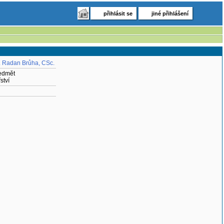
přihlásit se
jiné přihlášení
. Radan Brůha, CSc.
ředmět
ství