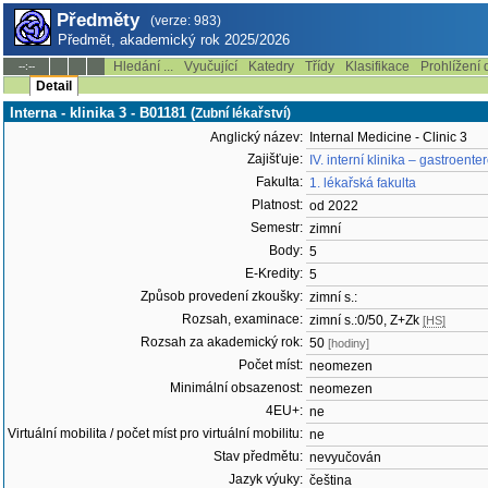
Předměty
(verze: 983)
Předmět, akademický rok 2025/2026
Hledání ...
Vyučující
Katedry
Třídy
Klasifikace
Prohlížení 
--:--
Detail
Interna - klinika 3 - B01181 (
Zubní lékařství)
Anglický název:
Internal Medicine - Clinic 3
Zajišťuje:
IV. interní klinika – gastroen
Fakulta:
1. lékařská fakulta
Platnost:
od 2022
Semestr:
zimní
Body:
5
E-Kredity:
5
Způsob provedení zkoušky:
zimní s.:
Rozsah, examinace:
zimní s.:0/50, Z+Zk
[HS]
Rozsah za akademický rok:
50
[hodiny]
Počet míst:
neomezen
Minimální obsazenost:
neomezen
4EU+:
ne
Virtuální mobilita / počet míst pro virtuální mobilitu:
ne
Stav předmětu:
nevyučován
Jazyk výuky:
čeština