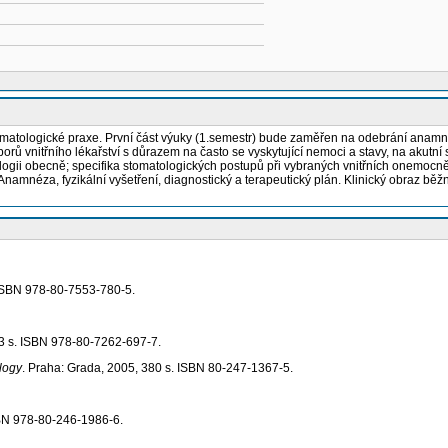
stomatologické praxe. První část výuky (1.semestr) bude zaměřen na odebrání anamn
 vnitřního lékařství s důrazem na často se vyskytující nemoci a stavy, na akutní si
tologii obecně; specifika stomatologických postupů při vybraných vnitřních onemoc
mnéza, fyzikální vyšetření, diagnostický a terapeutický plán. Klinický obraz běžnýc
. ISBN 978-80-7553-780-5.
23 s. ISBN 978-80-7262-697-7.
ology
. Praha: Grada, 2005, 380 s. ISBN 80-247-1367-5.
SBN 978-80-246-1986-6.