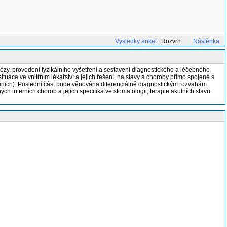
Výsledky anket
Rozvrh
Nástěnka
ézy, provedení fyzikálního vyšetření a sestavení diagnostického a léčebného
tuace ve vnitřním lékařství a jejich řešení, na stavy a choroby přímo spojené s
něních). Poslední část bude věnována diferenciálně diagnostickým rozvahám.
h interních chorob a jejich specifika ve stomatologii, terapie akutních stavů.