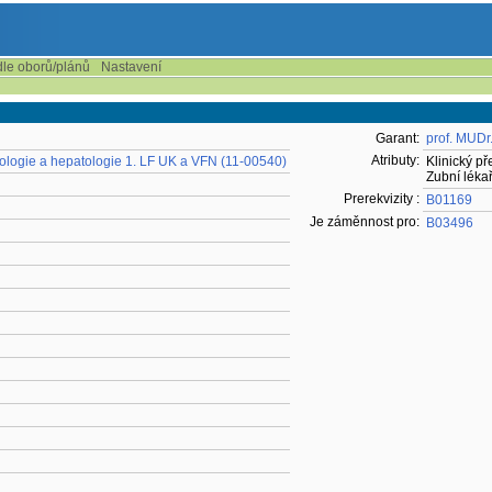
dle oborů/plánů
Nastavení
Garant:
prof. MUDr
Atributy:
terologie a hepatologie 1. LF UK a VFN (11-00540)
Klinický p
Zubní lékař
Prerekvizity :
B01169
Je záměnnost pro:
B03496