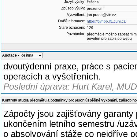
Jazyk výuky:
čeština
Způsob výuky:
prezenční
Vysvětlení:
jan.prada@vfn.cz
Další informace:
https://gynpo.lf1.cuni.cz/
Staré označení:
129
Poznámka:
předmět je možno zapsat mim
povolen pro zápis po webu
Anotace
-
dvoutýdenní praxe, práce s pacien
operacích a vyšetřeních.
Poslední úprava: Hurt Karel, MUDr
Kontroly studia předmětu a podmínky pro jejich úspěšné vykonání, způsob h
Zápočty jsou zajišťovány garanty
ukončením letního semestru /uzávě
o absolvování stáže co nejdříve p