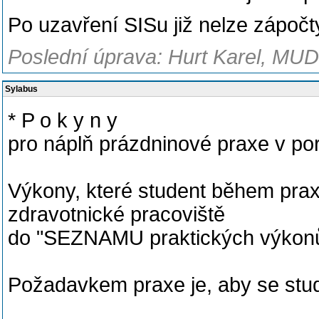
Po uzavření SISu již nelze zápočt
Poslední úprava: Hurt Karel, MUDr
Sylabus
* P o k y n y
pro náplň prázdninové praxe v por
Výkony, které student během praxe
zdravotnické pracoviště
do "SEZNAMU praktických výkonů
Požadavkem praxe je, aby se stu