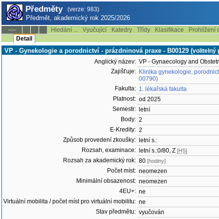
Předměty
(verze: 983)
Předmět, akademický rok 2025/2026
Hledání ...
Vyučující
Katedry
Třídy
Klasifikace
Prohlížení 
--:--
Detail
VP - Gynekologie a porodnictví - prázdninová praxe - B00129 (
volitelný
Anglický název:
VP - Gynaecology and Obstetr
Zajišťuje:
Klinika gynekologie, porodnic
00790)
Fakulta:
1. lékařská fakulta
Platnost:
od 2025
Semestr:
letní
Body:
2
E-Kredity:
2
Způsob provedení zkoušky:
letní s.:
Rozsah, examinace:
letní s.:0/80, Z
[HS]
Rozsah za akademický rok:
80
[hodiny]
Počet míst:
neomezen
Minimální obsazenost:
neomezen
4EU+:
ne
Virtuální mobilita / počet míst pro virtuální mobilitu:
ne
Stav předmětu:
vyučován