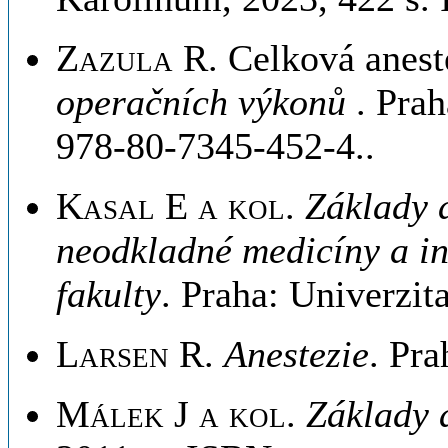
Zazula R
. Celková anest
operačních výkonů
. Pra
978-80-7345-452-4..
Kasal E a kol
.
Základy a
neodkladné medicíny a in
fakulty
. Praha: Univerzit
Larsen R
.
Anestezie
. Pra
Málek J a kol
.
Základy 