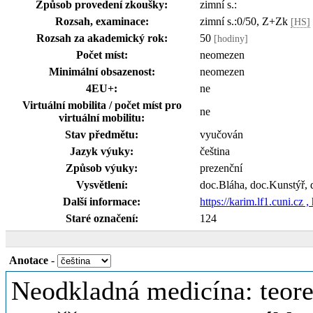
Způsob provedení zkoušky:
zimní s.:
Rozsah, examinace:
zimní s.:0/50, Z+Zk
[HS]
Rozsah za akademický rok:
50
[hodiny]
Počet míst:
neomezen
Minimální obsazenost:
neomezen
4EU+:
ne
Virtuální mobilita / počet míst pro
ne
virtuální mobilitu:
Stav předmětu:
vyučován
Jazyk výuky:
čeština
Způsob výuky:
prezenční
Vysvětlení:
doc.Bláha, doc.Kunstýř, 
Další informace:
https://karim.lf1.cuni.cz ,
Staré označení:
124
Anotace
-
Neodkladná medicína: teoret