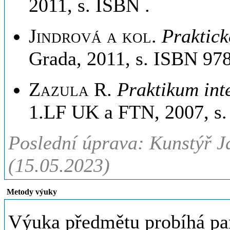
2011, s. ISBN .
Jindrová a kol
.
Praktick
Grada, 2011, s. ISBN 97
Zazula R
.
Praktikum int
1.LF UK a FTN, 2007, s.
Poslední úprava: Kunstýř J
(15.05.2023)
Metody výuky
Výuka předmětu probíhá p