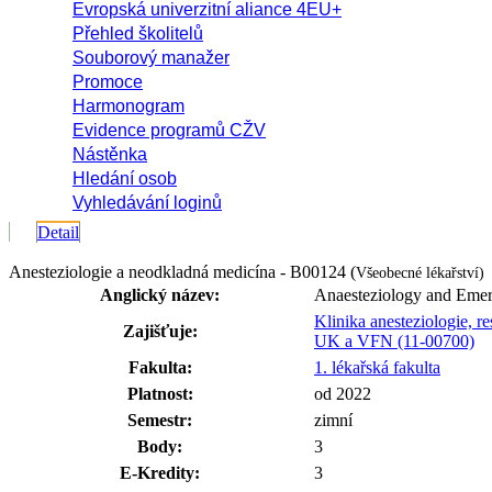
Evropská univerzitní aliance 4EU+
Přehled školitelů
Souborový manažer
Promoce
Harmonogram
Evidence programů CŽV
Nástěnka
Hledání osob
Vyhledávání loginů
Detail
Anesteziologie a neodkladná medicína - B00124 (
Všeobecné lékařství)
Anglický název:
Anaesteziology and Eme
Klinika anesteziologie, r
Zajišťuje:
UK a VFN (11-00700)
Fakulta:
1. lékařská fakulta
Platnost:
od 2022
Semestr:
zimní
Body:
3
E-Kredity:
3