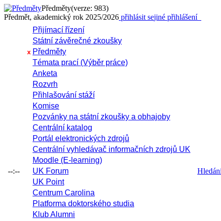
Předměty
(verze: 983)
Předmět, akademický rok 2025/2026
přihlásit se
jiné přihlášení
Přijímací řízení
Státní závěrečné zkoušky
Předměty
x
Témata prací (Výběr práce)
Anketa
Rozvrh
Přihlašování stáží
Komise
Pozvánky na státní zkoušky a obhajoby
Centrální katalog
Portál elektronických zdrojů
Centrální vyhledávač informačních zdrojů UK
Moodle (E-learning)
--:--
UK Forum
Hledání 
UK Point
Centrum Carolina
Platforma doktorského studia
Klub Alumni