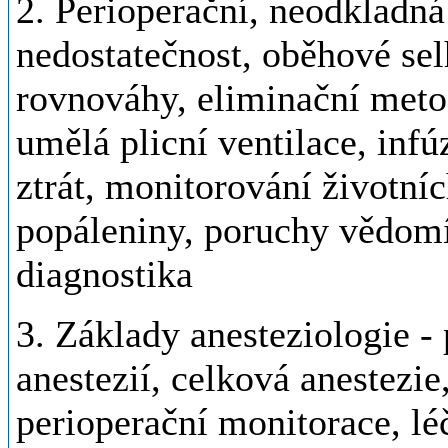
2. Perioperační, neodkladná
nedostatečnost, oběhové se
rovnováhy, eliminační meto
umělá plicní ventilace, inf
ztrát, monitorování životníc
popáleniny, poruchy vědomí 
diagnostika
3. Základy anesteziologie -
anestezií, celková anestezie
perioperační monitorace, léč