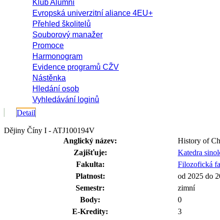
Klub Alumni
Evropská univerzitní aliance 4EU+
Přehled školitelů
Souborový manažer
Promoce
Harmonogram
Evidence programů CŽV
Nástěnka
Hledání osob
Vyhledávání loginů
Detail
Dějiny Číny I - ATJ100194V
Anglický název:
History of Ch
Zajišťuje:
Katedra sinol
Fakulta:
Filozofická f
Platnost:
od 2025 do 
Semestr:
zimní
Body:
0
E-Kredity:
3