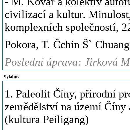
- M. Kovář a kolektiv autor
civilizací a kultur. Minulos
komplexních společností, 2
Pokora, T. Čchin Š` Chuang-
Poslední úprava: Jirková M
Sylabus
1. Paleolit Číny, přírodní p
zemědělství na území Číny a
(kultura Peiligang)