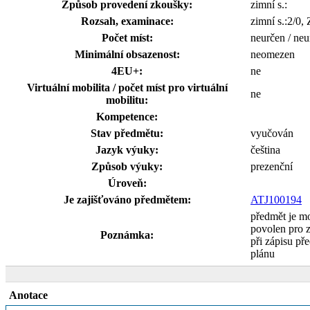
Způsob provedení zkoušky:
zimní s.:
Rozsah, examinace:
zimní s.:2/0,
Počet míst:
neurčen / neu
Minimální obsazenost:
neomezen
4EU+:
ne
Virtuální mobilita / počet míst pro virtuální
ne
mobilitu:
Kompetence:
Stav předmětu:
vyučován
Jazyk výuky:
čeština
Způsob výuky:
prezenční
Úroveň:
Je zajišťováno předmětem:
ATJ100194
předmět je m
povolen pro 
Poznámka:
při zápisu pře
plánu
Anotace