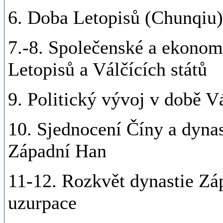
6. Doba Letopisů (Chunqiu)
7.-8. Společenské a ekono
Letopisů a Válčících států
9. Politický vývoj v době Vá
10. Sjednocení Číny a dynas
Západní Han
11-12. Rozkvět dynastie Z
uzurpace