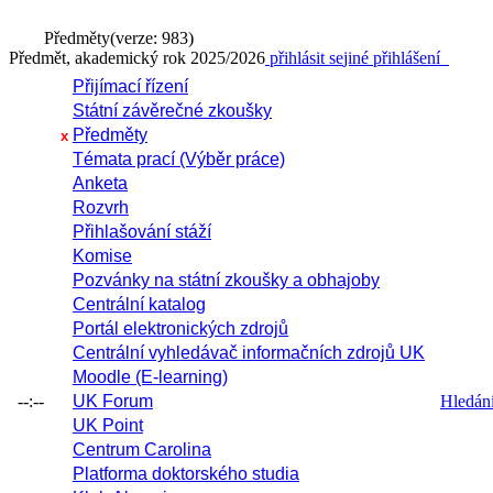
Předměty
(verze: 983)
Předmět, akademický rok 2025/2026
přihlásit se
jiné přihlášení
Přijímací řízení
Státní závěrečné zkoušky
Předměty
x
Témata prací (Výběr práce)
Anketa
Rozvrh
Přihlašování stáží
Komise
Pozvánky na státní zkoušky a obhajoby
Centrální katalog
Portál elektronických zdrojů
Centrální vyhledávač informačních zdrojů UK
Moodle (E-learning)
--:--
UK Forum
Hledání 
UK Point
Centrum Carolina
Platforma doktorského studia