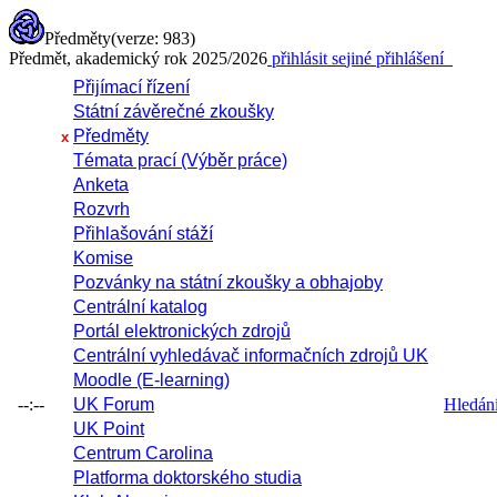
Předměty
(verze: 983)
Předmět, akademický rok 2025/2026
přihlásit se
jiné přihlášení
Přijímací řízení
Státní závěrečné zkoušky
Předměty
x
Témata prací (Výběr práce)
Anketa
Rozvrh
Přihlašování stáží
Komise
Pozvánky na státní zkoušky a obhajoby
Centrální katalog
Portál elektronických zdrojů
Centrální vyhledávač informačních zdrojů UK
Moodle (E-learning)
--:--
UK Forum
Hledání 
UK Point
Centrum Carolina
Platforma doktorského studia