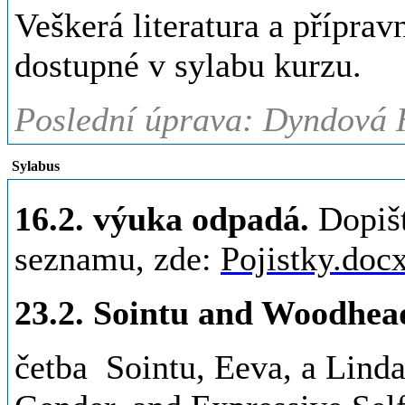
Veškerá literatura a přípra
dostupné v sylabu kurzu.
Poslední úprava: Dyndová H
Sylabus
16.2. výuka odpadá.
Dopišt
seznamu, zde:
Pojistky.doc
23.2. Sointu and Woodhea
četba Sointu, Eeva, a Linda