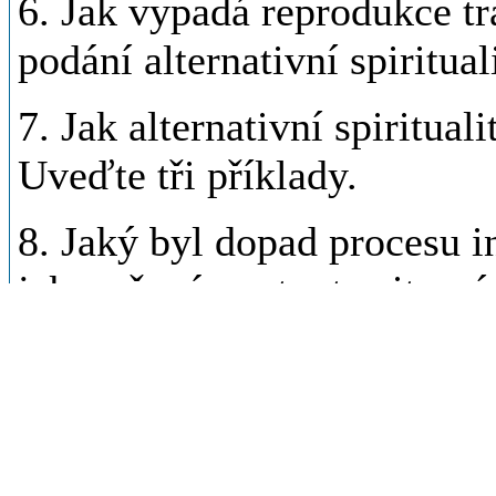
6. Jak vypadá reprodukce tr
podání alternativní spiritua
7. Jak alternativní spiritual
Uveďte tři příklady.
8. Jaký byl dopad procesu i
jak se ženám s touto situac
spiritualita?
9. Co je alternativní spiritu
námitkám kontrují autorky? P