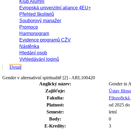
Klub Alumni
Evropská univerzitní aliance 4EU+
Přehled školitelů
Souborový manažer
Promoce
Harmonogram
Evidence programů CŽV
Nástěnka
Hledání osob
Vyhledávání loginů
Detail
Gender v alternativní spiritualitě [2] - ARL100420
Anglický název:
Gender in Al
Zajišťuje:
Ústav filos
Fakulta:
Filozofická 
Platnost:
od 2025 do
Semestr:
letní
Body:
0
E-Kredity:
3