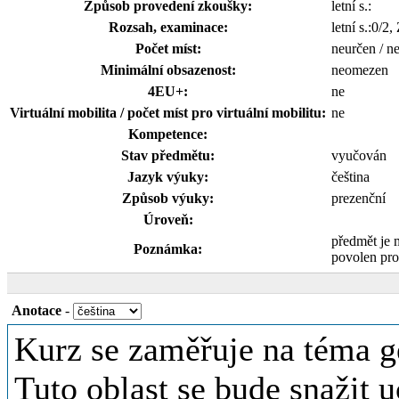
Způsob provedení zkoušky:
letní s.:
Rozsah, examinace:
letní s.:0/2,
Počet míst:
neurčen / n
Minimální obsazenost:
neomezen
4EU+:
ne
Virtuální mobilita / počet míst pro virtuální mobilitu:
ne
Kompetence:
Stav předmětu:
vyučován
Jazyk výuky:
čeština
Způsob výuky:
prezenční
Úroveň:
předmět je 
Poznámka:
povolen pro
Anotace
-
Kurz se zaměřuje na téma gen
Tuto oblast se bude snažit 