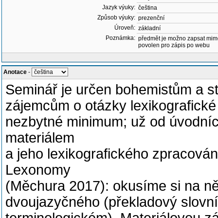
Jazyk výuky:
čeština
Způsob výuky:
prezenční
Úroveň:
základní
Poznámka:
předmět je možno zapsat mim
povolen pro zápis po webu
Anotace
-
Seminář je určen bohemistům a st
zájemcům o otázky lexikografick
nezbytné minimum; už od úvodníc
materiálem
a jeho lexikografického zpracová
Lexonomy
(Měchura 2017): okusíme si na ně
dvoujazyčného (překladový slovník