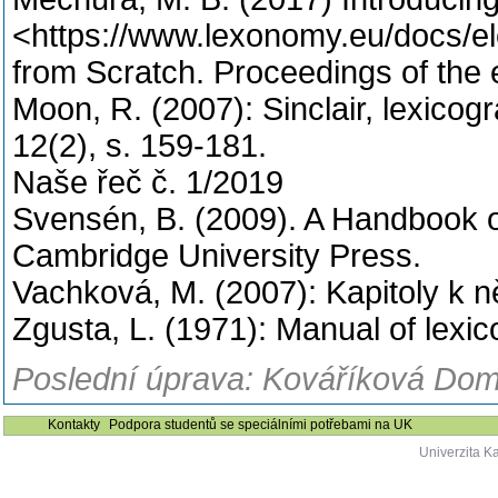
<https://www.lexonomy.eu/docs/ele
from Scratch. Proceedings of the
Moon, R. (2007): Sinclair, lexicog
12(2), s. 159-181.
Naše řeč č. 1/2019
Svensén, B. (2009). A Handbook o
Cambridge University Press.
Vachková, M. (2007): Kapitoly k n
Zgusta, L. (1971): Manual of lexi
Poslední úprava: Kováříková Domi
Kontakty
Podpora studentů se speciálními potřebami na UK
Univerzita K