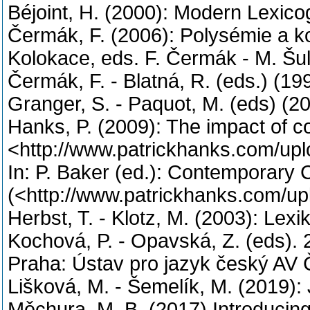
Béjoint, H. (2000): Modern Lexico
Čermák, F. (2006): Polysémie a kol
Kolokace, eds. F. Čermák - M. Šul
Čermák, F. - Blatná, R. (eds.) (19
Granger, S. - Paquot, M. (eds) (2
Hanks, P. (2009): The impact of co
<http://www.patrickhanks.com/up
In: P. Baker (ed.): Contemporary 
(<http://www.patrickhanks.com/up
Herbst, T. - Klotz, M. (2003): Lexi
Kochová, P. - Opavská, Z. (eds).
Praha: Ústav pro jazyk český AV 
Lišková, M. - Šemelík, M. (2019):
Měchura, M. B. (2017) Introducin