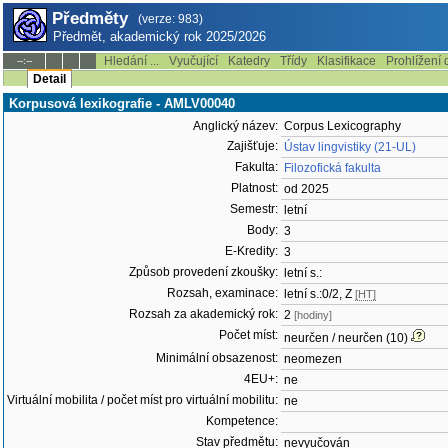
Předměty
(verze: 983)
Předmět, akademický rok 2025/2026
Hledání ...
Vyučující
Katedry
Třídy
Klasifikace
Prohlížení 
--:--
Detail
Korpusová lexikografie - AMLV00040
Anglický název:
Corpus Lexicography
Zajišťuje:
Ústav lingvistiky (21-UL)
Fakulta:
Filozofická fakulta
Platnost:
od 2025
Semestr:
letní
Body:
3
E-Kredity:
3
Způsob provedení zkoušky:
letní s.:
Rozsah, examinace:
letní s.:0/2, Z
[HT]
Rozsah za akademický rok:
2
[hodiny]
Počet míst:
neurčen / neurčen (10)
Minimální obsazenost:
neomezen
4EU+:
ne
Virtuální mobilita / počet míst pro virtuální mobilitu:
ne
Kompetence:
Stav předmětu:
nevyučován