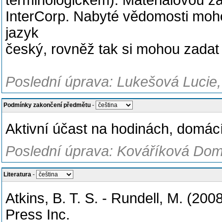
terminologickém). Materiálovou z
InterCorp. Nabyté vědomosti moho
jazyk
český, rovněž tak si mohou zadat k
Poslední úprava: Lukešová Lucie,
Podmínky zakončení předmětu
-
Aktivní účast na hodinách, domácí
Poslední úprava: Kováříková Domi
Literatura
-
Atkins, B. T. S. - Rundell, M. (20
Press Inc.