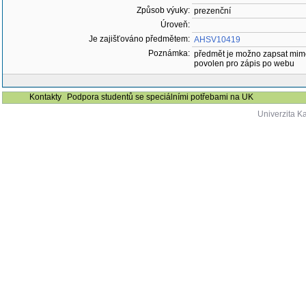
Způsob výuky:
prezenční
Úroveň:
Je zajišťováno předmětem:
AHSV10419
Poznámka:
předmět je možno zapsat mim
povolen pro zápis po webu
Kontakty
Podpora studentů se speciálními potřebami na UK
Univerzita K