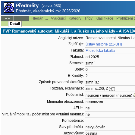
Předměty
(verze: 983)
Předmět, akademický rok 2025/2026
Hledání ...
Vyučující
Katedry
Třídy
Klasifikace
Prohlížení 
--:--
Detail
PVP Romanovský autokrat. Mikuláš I. a Rusko za jeho vlády - AHSV10
Anglický název:
Romanov autocrat. Nicolas I. 
Zajišťuje:
Ústav historie (21-UH)
Fakulta:
Filozofická fakulta
Platnost:
od 2025
Semestr:
zimní
Body:
0
E-Kredity:
2
Způsob provedení zkoušky:
zimní s.:
Rozsah, examinace:
zimní s.:2/0, Z
[HT]
Počet míst:
neurčen / neurčen (neurčen)
Minimální obsazenost:
neomezen
4EU+:
ne
Virtuální mobilita / počet míst pro virtuální mobilitu:
ne
Kompetence:
Stav předmětu:
nevyučován
Jazyk výuky:
čeština