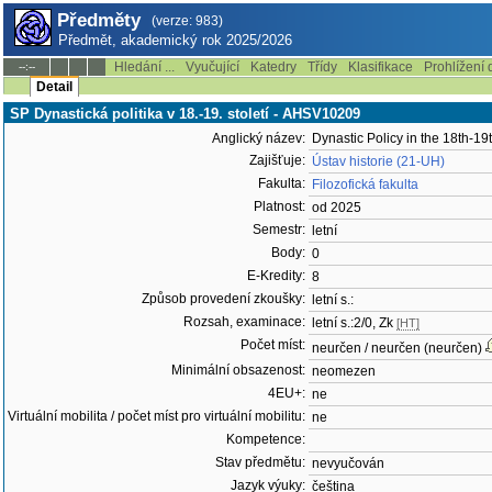
Předměty
(verze: 983)
Předmět, akademický rok 2025/2026
Hledání ...
Vyučující
Katedry
Třídy
Klasifikace
Prohlížení 
--:--
Detail
SP Dynastická politika v 18.-19. století - AHSV10209
Anglický název:
Dynastic Policy in the 18th-19
Zajišťuje:
Ústav historie (21-UH)
Fakulta:
Filozofická fakulta
Platnost:
od 2025
Semestr:
letní
Body:
0
E-Kredity:
8
Způsob provedení zkoušky:
letní s.:
Rozsah, examinace:
letní s.:2/0, Zk
[HT]
Počet míst:
neurčen / neurčen (neurčen)
Minimální obsazenost:
neomezen
4EU+:
ne
Virtuální mobilita / počet míst pro virtuální mobilitu:
ne
Kompetence:
Stav předmětu:
nevyučován
Jazyk výuky:
čeština