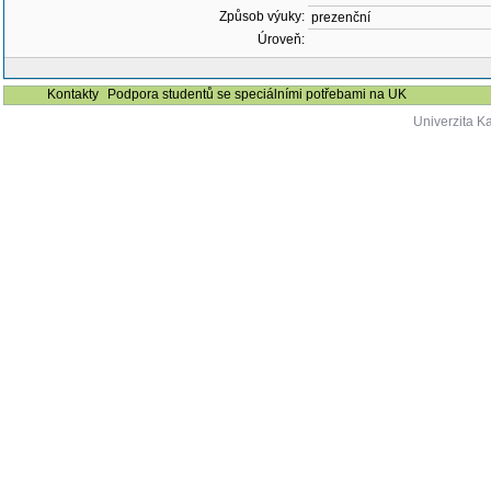
Způsob výuky:
prezenční
Úroveň:
Kontakty
Podpora studentů se speciálními potřebami na UK
Univerzita K