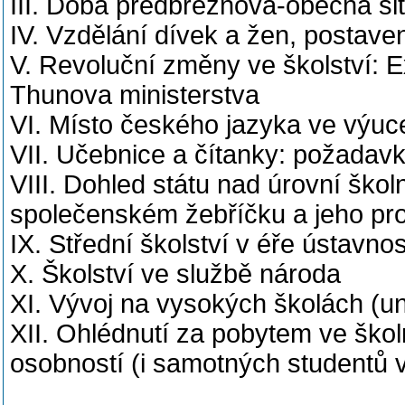
III. Doba předbřeznová-obecná sit
IV. Vzdělání dívek a žen, postaven
V. Revoluční změny ve školství: 
Thunova ministerstva
VI. Místo českého jazyka ve výuc
VII. Učebnice a čítanky: požadavky,
VIII. Dohled státu nad úrovní škol
společenském žebříčku a jeho pr
IX. Střední školství v éře ústavno
X. Školství ve službě národa
XI. Vývoj na vysokých školách (uni
XII. Ohlédnutí za pobytem ve šk
osobností (i samotných studentů 