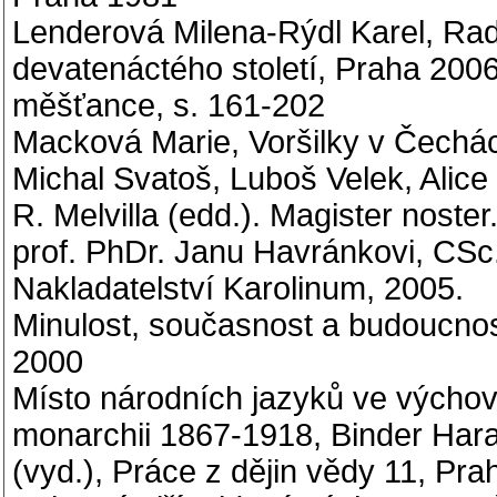
Lenderová Milena-Rýdl Karel, Rad
devatenáctého století, Praha 2006
měšťance, s. 161-202
Macková Marie, Voršilky v Čechá
Michal Svatoš, Luboš Velek, Alic
R. Melvilla (edd.). Magister nost
prof. PhDr. Janu Havránkovi, CSc.
Nakladatelství Karolinum, 2005.
Minulost, současnost a budoucnos
2000
Místo národních jazyků ve výchov
monarchii 1867-1918, Binder Hara
(vyd.), Práce z dějin vědy 11, Pr