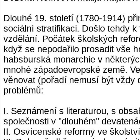
Dlouhé 19. století (1780-1914) přin
sociální stratifikaci. Došlo tehdy
vzdělání. Počátek školských refor
když se nepodařilo prosadit vše 
habsburská monarchie v některých 
mnohé západoevropské země. Ve
věnovat (pořadí nemusí být vždy
problémů:
I. Seznámení s literaturou, s ob
společnosti v "dlouhém" devatenác
II. Osvícenské reformy ve školstv