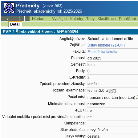
Předměty
(verze: 983)
Předmět, akademický rok 2025/2026
Hledání ...
Vyučující
Katedry
Třídy
Klasifikace
Prohlížení 
--:--
Detail
PVP 2 Škola základ života - AHSV00654
Anglický název:
School - a fundament of life
Zajišťuje:
Ústav historie (21-UH)
Fakulta:
Filozofická fakulta
Platnost:
od 2025
Semestr:
letní
Body:
0
E-Kredity:
2
Způsob provedení zkoušky:
letní s.:
Rozsah, examinace:
letní s.:2/0, Z
[HT]
Počet míst:
neurčen / neurčen (neurčen)
Minimální obsazenost:
neomezen
4EU+:
ne
Virtuální mobilita / počet míst pro virtuální mobilitu:
ne
Kompetence:
Stav předmětu:
nevyučován
Jazyk výuky:
čeština