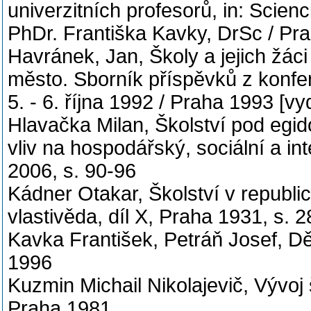
univerzitních profesorů, in: Scienci
PhDr. Františka Kavky, DrSc / Pra
Havránek, Jan, Školy a jejich žáci 
město. Sborník příspěvků z konf
5. - 6. října 1992 / Praha 1993 [vy
Hlavačka Milan, Školství pod egid
vliv na hospodářský, sociální a i
2006, s. 90-96
Kádner Otakar, Školství v republ
vlastivěda, díl X, Praha 1931, s. 2
Kavka František, Petráň Josef, Děj
1996
Kuzmin Michail Nikolajevič, Vývoj
Praha 1981