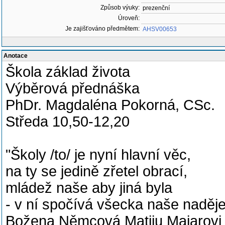
Způsob výuky:
prezenční
Úroveň:
Je zajišťováno předmětem:
AHSV00653
Anotace
Škola základ života
Výběrová přednáška
PhDr. Magdaléna Pokorná, CSc.
Středa 10,50-12,20
"Školy /to/ je nyní hlavní věc,
na ty se jedině zřetel obrací,
mládež naše aby jiná byla
- v ní spočívá všecka naše naděje
Božena Němcová Matiju Majarovi z