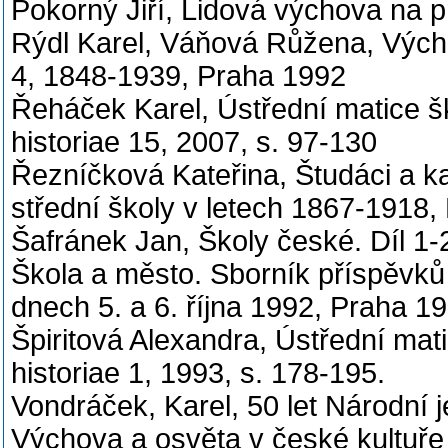
Pokorný Jiří, Lidová výchova na p
Rýdl Karel, Váňová Růžena, Výcho
4, 1848-1939, Praha 1992
Řeháček Karel, Ústřední matice š
historiae 15, 2007, s. 97-130
Řezníčková Kateřina, Študáci a k
střední školy v letech 1867-1918
Šafránek Jan, Školy české. Díl 1
Škola a město. Sborník příspěvků
dnech 5. a 6. října 1992, Praha 1
Špiritová Alexandra, Ústřední mat
historiae 1, 1993, s. 178-195.
Vondráček, Karel, 50 let Národní
Výchova a osvěta v české kultuře 