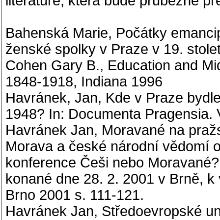
literatuře, která bude průběžně 
Bahenská Marie, Počátky emancip
ženské spolky v Praze v 19. stole
Cohen Gary B., Education and Midd
1848-1918, Indiana 1996
Havránek, Jan, Kde v Praze bydleli
1948? In: Documenta Pragensia. V
Havránek Jan, Moravané na pražské 
Morava a české národní vědomí o
konference Češi nebo Moravané? 
konané dne 28. 2. 2001 v Brně, k vy
Brno 2001 s. 111-121.
Havránek Jan, Středoevropské univ