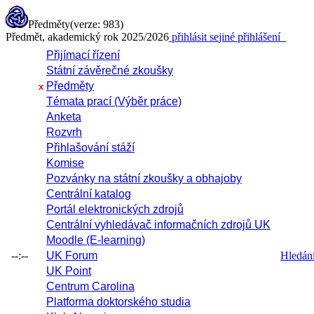
Předměty
(verze: 983)
Předmět, akademický rok 2025/2026
přihlásit se
jiné přihlášení
Přijímací řízení
Státní závěrečné zkoušky
Předměty
x
Témata prací (Výběr práce)
Anketa
Rozvrh
Přihlašování stáží
Komise
Pozvánky na státní zkoušky a obhajoby
Centrální katalog
Portál elektronických zdrojů
Centrální vyhledávač informačních zdrojů UK
Moodle (E-learning)
--:--
UK Forum
Hledání 
UK Point
Centrum Carolina
Platforma doktorského studia