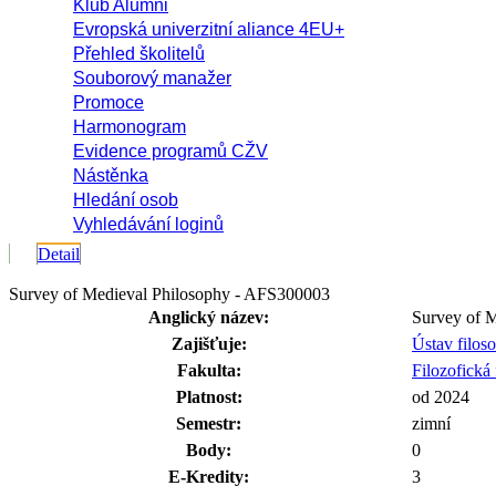
Klub Alumni
Evropská univerzitní aliance 4EU+
Přehled školitelů
Souborový manažer
Promoce
Harmonogram
Evidence programů CŽV
Nástěnka
Hledání osob
Vyhledávání loginů
Detail
Survey of Medieval Philosophy - AFS300003
Anglický název:
Survey of M
Zajišťuje:
Ústav filos
Fakulta:
Filozofická 
Platnost:
od 2024
Semestr:
zimní
Body:
0
E-Kredity:
3