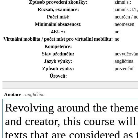
Způsob provedení zkoušky:
zimní s.:
Rozsah, examinace:
zimní s.:1/1
Počet míst:
neurčen / n
Minimální obsazenost:
neomezen
4EU+:
ne
Virtuální mobilita / počet míst pro virtuální mobilitu:
ne
Kompetence:
Stav předmětu:
nevyučová
Jazyk výuky:
angličtina
Způsob výuky:
prezenční
Úroveň:
Anotace
- angličtina
Revolving around the theme 
and creator, this course wil
texts that are considered as