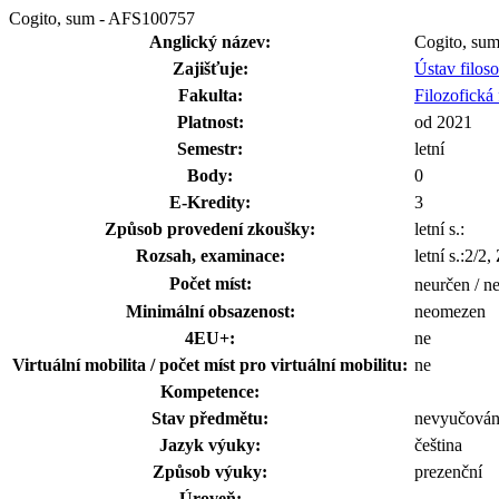
Cogito, sum - AFS100757
Anglický název:
Cogito, su
Zajišťuje:
Ústav filos
Fakulta:
Filozofická 
Platnost:
od 2021
Semestr:
letní
Body:
0
E-Kredity:
3
Způsob provedení zkoušky:
letní s.:
Rozsah, examinace:
letní s.:2/2,
Počet míst:
neurčen / n
Minimální obsazenost:
neomezen
4EU+:
ne
Virtuální mobilita / počet míst pro virtuální mobilitu:
ne
Kompetence:
Stav předmětu:
nevyučová
Jazyk výuky:
čeština
Způsob výuky:
prezenční
Úroveň: