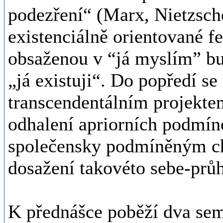
podezření“ (Marx, Nietzsch
existenciálně orientované f
obsaženou v “já myslím” bu
„já existuji“. Do popředí se
transcendentálním projektem
odhalení apriorních podmíne
společensky podmíněným ch
dosažení takovéto sebe-průh
K přednášce poběží dva sem