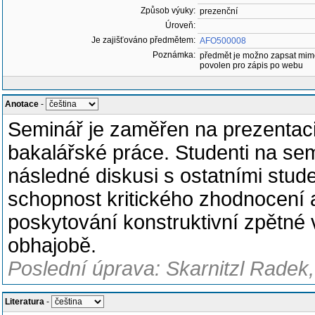
Způsob výuky:
prezenční
Úroveň:
Je zajišťováno předmětem:
AFO500008
Poznámka:
předmět je možno zapsat mim
povolen pro zápis po webu
Anotace
-
Seminář je zaměřen na prezentaci
bakalářské práce. Studenti na sem
následné diskusi s ostatními stud
schopnost kritického zhodnocení a
poskytování konstruktivní zpětné 
obhajobě.
Poslední úprava: Skarnitzl Radek,
Literatura
-