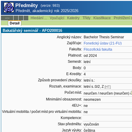
Předměty
(verze: 983)
Předmět, akademický rok 2025/2026
Hledání ...
Vyučující
Katedry
Třídy
Klasifikace
Prohlížení 
--:--
Detail
Bakalářský seminář - AFO200016
Anglický název:
Bachelor Thesis Seminar
Zajišťuje:
Fonetický ústav (21-FU)
Fakulta:
Filozofická fakulta
Platnost:
od 2024
Semestr:
letní
Body:
0
E-Kredity:
4
Způsob provedení zkoušky:
letní s.:
Rozsah, examinace:
letní s.:0/2, Z
[HT]
Počet míst:
neurčen / neurčen (neurčen)
Minimální obsazenost:
neomezen
4EU+:
ne
Virtuální mobilita / počet míst pro virtuální mobilitu:
ne
Kompetence:
Stav předmětu:
vyučován
Jazyk výuky:
čeština