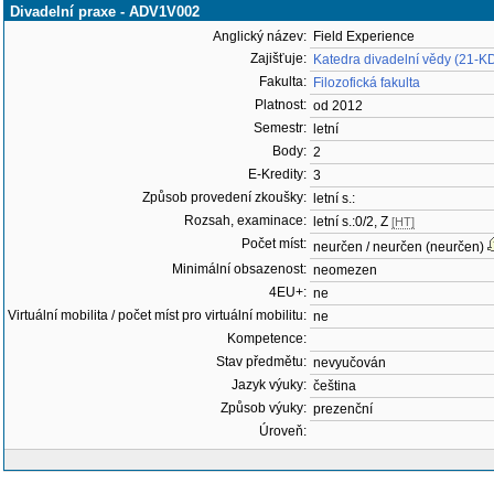
Divadelní praxe - ADV1V002
Anglický název:
Field Experience
Zajišťuje:
Katedra divadelní vědy (21-K
Fakulta:
Filozofická fakulta
Platnost:
od 2012
Semestr:
letní
Body:
2
E-Kredity:
3
Způsob provedení zkoušky:
letní s.:
Rozsah, examinace:
letní s.:0/2, Z
[HT]
Počet míst:
neurčen / neurčen (neurčen)
Minimální obsazenost:
neomezen
4EU+:
ne
Virtuální mobilita / počet míst pro virtuální mobilitu:
ne
Kompetence:
Stav předmětu:
nevyučován
Jazyk výuky:
čeština
Způsob výuky:
prezenční
Úroveň: