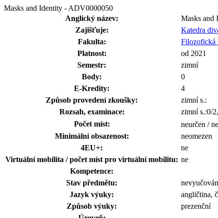
Masks and Identity - ADV0000050
Anglický název:
Masks and I
Zajišťuje:
Katedra di
Fakulta:
Filozofická 
Platnost:
od 2021
Semestr:
zimní
Body:
0
E-Kredity:
4
Způsob provedení zkoušky:
zimní s.:
Rozsah, examinace:
zimní s.:0/2
Počet míst:
neurčen / n
Minimální obsazenost:
neomezen
4EU+:
ne
Virtuální mobilita / počet míst pro virtuální mobilitu:
ne
Kompetence:
Stav předmětu:
nevyučová
Jazyk výuky:
angličtina, 
Způsob výuky:
prezenční
Úroveň: