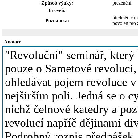
Způsob výuky:
prezenční
Úroveň:
předmět je m
Poznámka:
povolen pro 
Anotace
"Revoluční" seminář, který
pouze o Sametové revoluci,
ohledávat pojem revoluce v
nejširším poli. Jedná se o 
nichž čelnové katedry a po
revolucí napříč dějinami div
Podrobný rozpis přednášek,