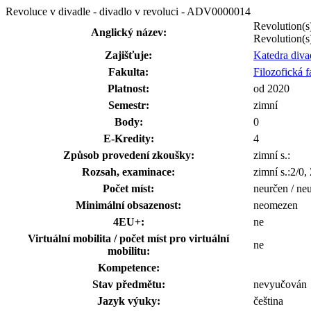
Revoluce v divadle - divadlo v revoluci - ADV0000014
Revolution(s)
Anglický název:
Revolution(s
Zajišťuje:
Katedra div
Fakulta:
Filozofická f
Platnost:
od 2020
Semestr:
zimní
Body:
0
E-Kredity:
4
Způsob provedení zkoušky:
zimní s.:
Rozsah, examinace:
zimní s.:2/0
Počet míst:
neurčen / ne
Minimální obsazenost:
neomezen
4EU+:
ne
Virtuální mobilita / počet míst pro virtuální
ne
mobilitu:
Kompetence:
Stav předmětu:
nevyučován
Jazyk výuky:
čeština