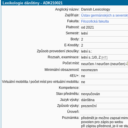
Lexikologie dánštiny - ADK210021
Anglický název:
Danish Lexicology
Zajišťuje:
Ústav germánských a severský
Fakulta:
Filozofická fakulta
Platnost:
od 2021
Semestr:
letní
Body:
2
E-Kredity:
2
Způsob provedení zkoušky:
letní s.:
Rozsah, examinace:
letní s.:1/0, Z
[HT]
Počet míst:
neurčen / neurčen (neurčen)
Minimální obsazenost:
neomezen
4EU+:
ne
Virtuální mobilita / počet míst pro virtuální mobilitu:
ne
Kompetence:
Stav předmětu:
nevyučován
Jazyk výuky:
dánština
Způsob výuky:
prezenční
Úroveň:
Poznámka:
předmět je možno zapsat mim
povolen pro zápis po webu
při zápisu přednost, je-li ve st