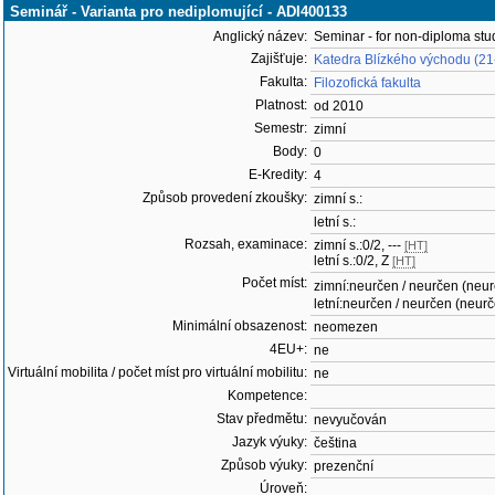
Seminář - Varianta pro nediplomující - ADI400133
Anglický název:
Seminar - for non-diploma stu
Zajišťuje:
Katedra Blízkého východu (2
Fakulta:
Filozofická fakulta
Platnost:
od 2010
Semestr:
zimní
Body:
0
E-Kredity:
4
Způsob provedení zkoušky:
zimní s.:
letní s.:
Rozsah, examinace:
zimní s.:0/2, ---
[HT]
letní s.:0/2, Z
[HT]
Počet míst:
zimní:neurčen / neurčen (neu
letní:neurčen / neurčen (neur
Minimální obsazenost:
neomezen
4EU+:
ne
Virtuální mobilita / počet míst pro virtuální mobilitu:
ne
Kompetence:
Stav předmětu:
nevyučován
Jazyk výuky:
čeština
Způsob výuky:
prezenční
Úroveň: