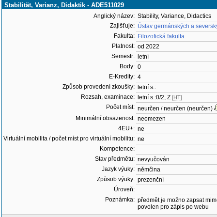
Stabilität, Varianz, Didaktik - ADE511029
Anglický název:
Stability, Variance, Didactics
Zajišťuje:
Ústav germánských a severský
Fakulta:
Filozofická fakulta
Platnost:
od 2022
Semestr:
letní
Body:
0
E-Kredity:
4
Způsob provedení zkoušky:
letní s.:
Rozsah, examinace:
letní s.:0/2, Z
[HT]
Počet míst:
neurčen / neurčen (neurčen)
Minimální obsazenost:
neomezen
4EU+:
ne
Virtuální mobilita / počet míst pro virtuální mobilitu:
ne
Kompetence:
Stav předmětu:
nevyučován
Jazyk výuky:
němčina
Způsob výuky:
prezenční
Úroveň:
Poznámka:
předmět je možno zapsat mim
povolen pro zápis po webu