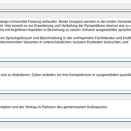
igs-Universität Freiburg verlaufen. Beide Gruppen werden in der ersten Semester
t. Hier kommt es zur Erweiterung und Vertiefung der Perspektiven ebenso wie zu
e mit kognitiven Aspekten in Beziehung zu setzen. Anhand ausgewählter sprachlich
 deren Sprachgebrauch und Beschreibung in der vorliegenden Fachliteratur und Kodif
konkurrierenden Varianten in unterschiedlichen sozialen Kontexten beleuchtet, und
 und zu diskutieren. Dabei vertiefen sie ihre Kompetenzen in ausgewählten quantit
äsentation und der Vortrag im Rahmen des gemeinsamen Kolloquiums.