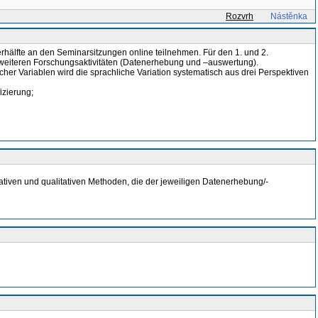
Rozvrh
Nástěnka
hälfte an den Seminarsitzungen online teilnehmen. Für den 1. und 2.
 weiteren Forschungsaktivitäten (Datenerhebung und –auswertung).
er Variablen wird die sprachliche Variation systematisch aus drei Perspektiven
izierung;
ativen und qualitativen Methoden, die der jeweiligen Datenerhebung/-