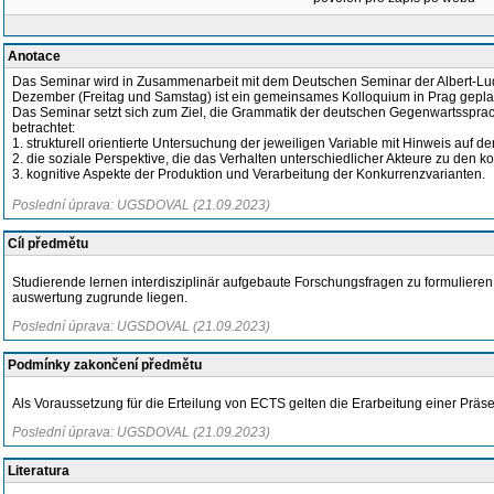
Anotace
Das Seminar wird in Zusammenarbeit mit dem Deutschen Seminar der Albert-Ludw
Dezember (Freitag und Samstag) ist ein gemeinsames Kolloquium in Prag geplan
Das Seminar setzt sich zum Ziel, die Grammatik der deutschen Gegenwartssprach
betrachtet:
1. strukturell orientierte Untersuchung der jeweiligen Variable mit Hinweis auf
2. die soziale Perspektive, die das Verhalten unterschiedlicher Akteure zu den 
3. kognitive Aspekte der Produktion und Verarbeitung der Konkurrenzvarianten.
Poslední úprava: UGSDOVAL (21.09.2023)
Cíl předmětu
Studierende lernen interdisziplinär aufgebaute Forschungsfragen zu formulieren
auswertung zugrunde liegen.
Poslední úprava: UGSDOVAL (21.09.2023)
Podmínky zakončení předmětu
Als Voraussetzung für die Erteilung von ECTS gelten die Erarbeitung einer Pr
Poslední úprava: UGSDOVAL (21.09.2023)
Literatura