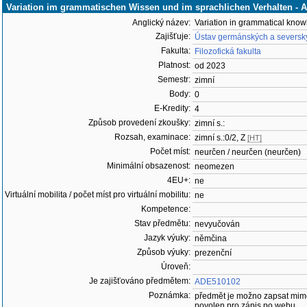
Variation im grammatischen Wissen und im sprachlichen Verhalten -
Anglický název:
Variation in grammatical kno
Zajišťuje:
Ústav germánských a severský
Fakulta:
Filozofická fakulta
Platnost:
od 2023
Semestr:
zimní
Body:
0
E-Kredity:
4
Způsob provedení zkoušky:
zimní s.:
Rozsah, examinace:
zimní s.:0/2, Z
[HT]
Počet míst:
neurčen / neurčen (neurčen)
Minimální obsazenost:
neomezen
4EU+:
ne
Virtuální mobilita / počet míst pro virtuální mobilitu:
ne
Kompetence:
Stav předmětu:
nevyučován
Jazyk výuky:
němčina
Způsob výuky:
prezenční
Úroveň:
Je zajišťováno předmětem:
ADE510102
Poznámka:
předmět je možno zapsat mim
povolen pro zápis po webu