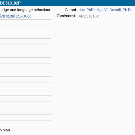
 ADE510102P
wledge and language behaviour
Garant:
doc. PhDr. Mgr. Vít Dovalil, Ph.D.
Záměnnost :
ch studií (21-UGS)
ADE510102
o plán