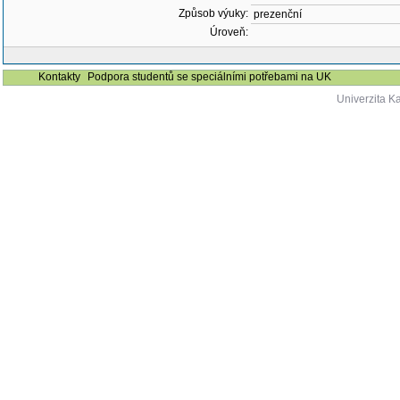
Způsob výuky:
prezenční
Úroveň:
Kontakty
Podpora studentů se speciálními potřebami na UK
Univerzita K