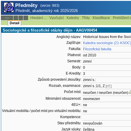
Předměty
(verze: 983)
Předmět, akademický rok 2025/2026
Hledání ...
Vyučující
Katedry
Třídy
Klasifikace
Prohlížení 
--:--
Detail
Sociologické a filozofické otázky dějin - AAGV00454
Anglický název:
Historical Issues from the Soc
Zajišťuje:
Katedra sociologie (21-KSOC
Fakulta:
Filozofická fakulta
Platnost:
od 2010
Semestr:
zimní
Body:
0
E-Kredity:
3
Způsob provedení zkoušky:
zimní s.:
Rozsah, examinace:
zimní s.:1/1, Z
[HT]
Počet míst:
neurčen / neurčen (neurčen)
Minimální obsazenost:
neomezen
4EU+:
ne
Virtuální mobilita / počet míst pro virtuální mobilitu:
ne
Kompetence:
Stav předmětu:
nevyučován
Jazyk výuky:
čeština