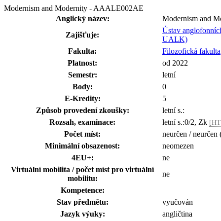
Modernism and Modernity - AAALE002AE
Anglický název:
Modernism and Mo
Ústav anglofonních 
Zajišťuje:
UALK)
Fakulta:
Filozofická fakulta
Platnost:
od 2022
Semestr:
letní
Body:
0
E-Kredity:
5
Způsob provedení zkoušky:
letní s.:
Rozsah, examinace:
letní s.:0/2, Zk
[HT
Počet míst:
neurčen / neurčen 
Minimální obsazenost:
neomezen
4EU+:
ne
Virtuální mobilita / počet míst pro virtuální
ne
mobilitu:
Kompetence:
Stav předmětu:
vyučován
Jazyk výuky:
angličtina