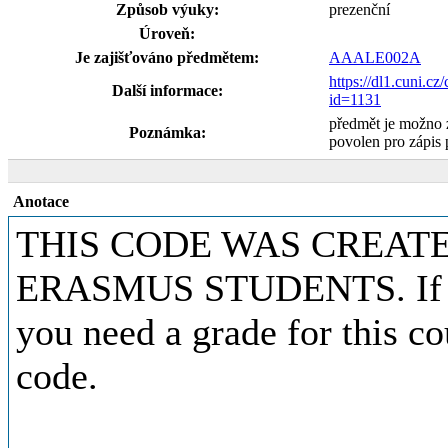
Způsob výuky:
prezenční
Úroveň:
Je zajišťováno předmětem:
AAALE002A
https://dl1.cuni.cz
Další informace:
id=1131
předmět je možno 
Poznámka:
povolen pro zápis
Anotace
THIS CODE WAS CREATE
ERASMUS STUDENTS. If you
you need a grade for this co
code.