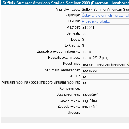
Suffolk Summer American Studies Seminar 2009 (Emerson, Hawthorne
Anglický název:
Suffolk Summer American Stu
Zajišťuje:
Ústav anglofonních literatur a
Fakulta:
Filozofická fakulta
Platnost:
od 2011
Semestr:
letní
Body:
0
E-Kredity:
5
Způsob provedení zkoušky:
letní s.:
Rozsah, examinace:
letní s.:0/2, Z
[HT]
Počet míst:
neurčen / neurčen (neurčen)
Minimální obsazenost:
neomezen
4EU+:
ne
Virtuální mobilita / počet míst pro virtuální mobilitu:
ne
Kompetence:
Stav předmětu:
nevyučován
Jazyk výuky:
angličtina
Způsob výuky:
prezenční
Úroveň: