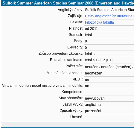
Suffolk Summer American Studies Seminar 2008 (Emerson and Hawth
Anglický název:
Suffolk Summer American Stu
Zajišťuje:
Ústav anglofonních literatur a
Fakulta:
Filozofická fakulta
Platnost:
od 2011
Semestr:
letní
Body:
0
E-Kredity:
5
Způsob provedení zkoušky:
letní s.:
Rozsah, examinace:
letní s.:0/2, Z
[HT]
Počet míst:
neurčen / neurčen (neurčen)
Minimální obsazenost:
neomezen
4EU+:
ne
Virtuální mobilita / počet míst pro virtuální mobilitu:
ne
Kompetence:
Stav předmětu:
nevyučován
Jazyk výuky:
angličtina
Způsob výuky:
prezenční
Úroveň: