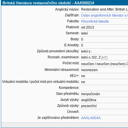
Britská literatura restauračního období - AAA500214
Anglický název:
Restoration and After: British 
Zajišťuje:
Ústav anglofonních literatur a
Fakulta:
Filozofická fakulta
Platnost:
od 2013
Semestr:
letní
Body:
0
E-Kredity:
5
Způsob provedení zkoušky:
letní s.:
Rozsah, examinace:
letní s.:0/2, Z
[HT]
Počet míst:
neurčen / neurčen (neurčen)
Minimální obsazenost:
neomezen
4EU+:
ne
Virtuální mobilita / počet míst pro virtuální mobilitu:
ne
Kompetence:
Stav předmětu:
nevyučován
Jazyk výuky:
angličtina
Způsob výuky:
prezenční
Úroveň:
Je zajišťováno předmětem:
AAALA004A