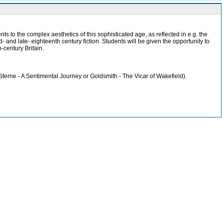
nts to the complex aesthetics of this sophisticated age, as reflected in e.g. the
 mid- and late- eighteenth century fiction. Students will be given the opportunity to
-century Britain.
Sterne - A Sentimental Journey or Goldsmith - The Vicar of Wakefield).