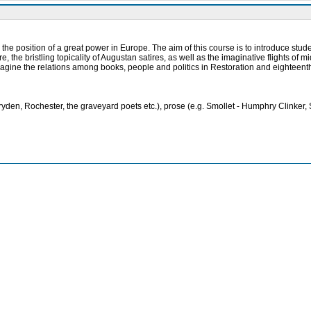
, the position of a great power in Europe. The aim of this course is to introduce stude
ture, the bristling topicality of Augustan satires, as well as the imaginative flights of
 imagine the relations among books, people and politics in Restoration and eighteenth
den, Rochester, the graveyard poets etc.), prose (e.g. Smollet - Humphry Clinker, 