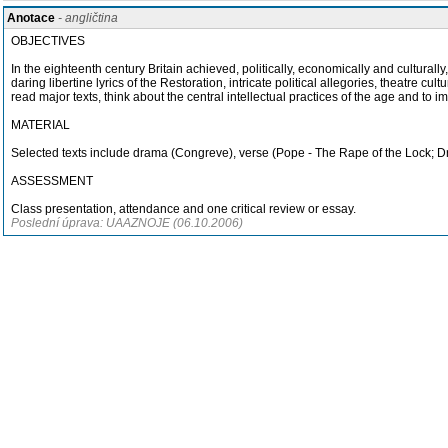
Anotace
- angličtina
OBJECTIVES
In the eighteenth century Britain achieved, politically, economically and culturally
daring libertine lyrics of the Restoration, intricate political allegories, theatre cul
read major texts, think about the central intellectual practices of the age and to
MATERIAL
Selected texts include drama (Congreve), verse (Pope - The Rape of the Lock; Dry
ASSESSMENT
Class presentation, attendance and one critical review or essay.
Poslední úprava: UAAZNOJE (06.10.2006)