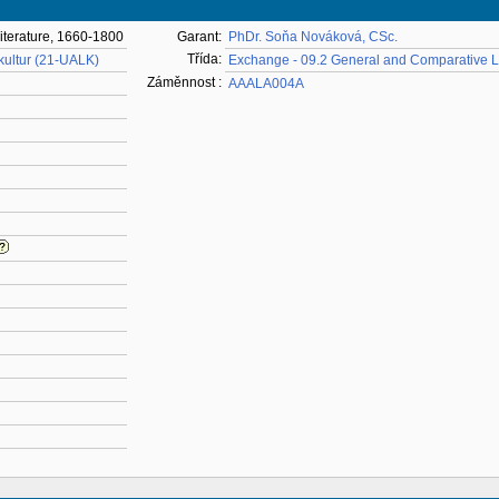
Literature, 1660-1800
Garant:
PhDr. Soňa Nováková, CSc.
Třída:
 kultur (21-UALK)
Exchange - 09.2 General and Comparative Li
Záměnnost :
AAALA004A