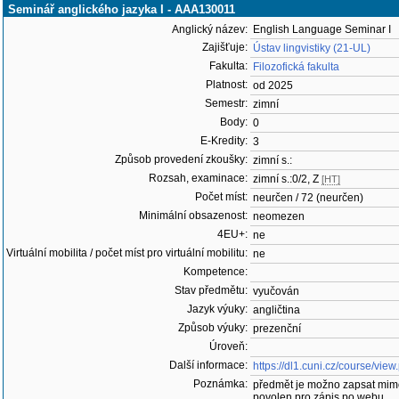
Seminář anglického jazyka I - AAA130011
Anglický název:
English Language Seminar I
Zajišťuje:
Ústav lingvistiky (21-UL)
Fakulta:
Filozofická fakulta
Platnost:
od 2025
Semestr:
zimní
Body:
0
E-Kredity:
3
Způsob provedení zkoušky:
zimní s.:
Rozsah, examinace:
zimní s.:0/2, Z
[HT]
Počet míst:
neurčen / 72 (neurčen)
Minimální obsazenost:
neomezen
4EU+:
ne
Virtuální mobilita / počet míst pro virtuální mobilitu:
ne
Kompetence:
Stav předmětu:
vyučován
Jazyk výuky:
angličtina
Způsob výuky:
prezenční
Úroveň:
Další informace:
https://dl1.cuni.cz/course/vie
Poznámka:
předmět je možno zapsat mim
povolen pro zápis po webu