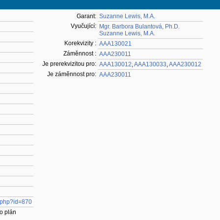
Garant:
Suzanne Lewis, M.A.
Vyučující:
Mgr. Barbora Bulantová, Ph.D.
Suzanne Lewis, M.A.
Korekvizity :
AAA130021
Záměnnost :
AAA230011
Je prerekvizitou pro:
AAA130012
,
AAA130033
,
AAA230012
Je záměnnost pro:
AAA230011
w.php?id=870
o plán