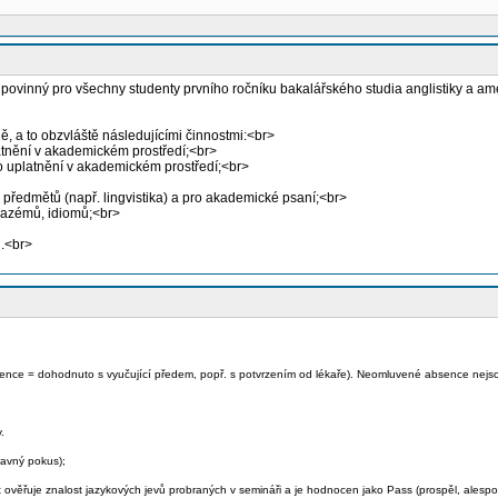
povinný pro všechny studenty prvního ročníku bakalářského studia anglistiky a ame
ně, a to obzvláště následujícími činnostmi:<br>
latnění v akademickém prostředí;<br>
o uplatnění v akademickém prostředí;<br>
 předmětů (např. lingvistika) a pro akademické psaní;<br>
frazémů, idiomů;<br>
u.<br>
nce = dohodnuto s vyučující předem, popř. s potvrzením od lékaře). Neomluvené absence nejs
.
opravný pokus);
věřuje znalost jazykových jevů probraných v semináři a je hodnocen jako Pass (prospěl, alespoň