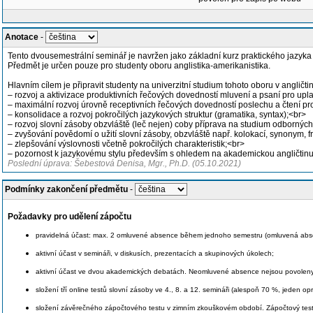
Anotace
-
Tento dvousemestrální seminář je navržen jako základní kurz praktického jazyka 
Předmět je určen pouze pro studenty oboru anglistika-amerikanistika.
Hlavním cílem je připravit studenty na univerzitní studium tohoto oboru v angličti
– rozvoj a aktivizace produktivních řečových dovedností mluvení a psaní pro up
– maximální rozvoj úrovně receptivních řečových dovedností poslechu a čtení pr
– konsolidace a rozvoj pokročilých jazykových struktur (gramatika, syntax);<br>
– rozvoj slovní zásoby obzvláště (leč nejen) coby příprava na studium odborných
– zvyšování povědomí o užití slovní zásoby, obzvláště např. kolokací, synonym, 
– zlepšování výslovnosti včetně pokročilých charakteristik;<br>
– pozornost k jazykovému stylu především s ohledem na akademickou angličtin
Poslední úprava: Šebestová Denisa, Mgr., Ph.D. (05.10.2021)
Podmínky zakončení předmětu
-
Požadavky pro udělení zápočtu
pravidelná účast: max. 2 omluvené absence během jednoho semestru (omluvená abse
aktivní účast v semináři, v diskusích, prezentacích a skupinových úkolech;
aktivní účast ve dvou akademických debatách. Neomluvené absence nejsou povoleny
složení tří online testů slovní zásoby ve 4., 8. a 12. semináři (alespoň 70 %, jeden 
složení závěrečného zápočtového testu v zimním zkouškovém období. Zápočtový test o