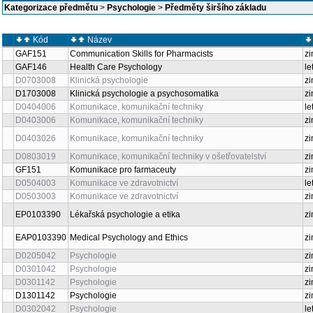
Kategorizace předmětu
>
Psychologie
>
Předměty širšího základu
Kód
Název
GAF151
Communication Skills for Pharmacists
zi
GAF146
Health Care Psychology
le
D0703008
Klinická psychologie
zi
D1703008
Klinická psychologie a psychosomatika
zi
D0404006
Komunikace, komunikační techniky
le
D0403006
Komunikace, komunikační techniky
zi
D0403026
Komunikace, komunikační techniky
zi
D0803019
Komunikace, komunikační techniky v ošetřovatelství
zi
GF151
Komunikace pro farmaceuty
zi
D0504003
Komunikace ve zdravotnictví
le
D0503003
Komunikace ve zdravotnictví
zi
EP0103390
Lékařská psychologie a etika
zi
EAP0103390
Medical Psychology and Ethics
zi
D0205042
Psychologie
zi
D0301042
Psychologie
zi
D0301142
Psychologie
zi
D1301142
Psychologie
zi
D0302042
Psychologie
le