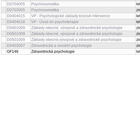
D0704005
Psychosomatika
le
D0703005
Psychosomatika
zi
D0404015
VP - Psychologické základy krizové intervence
le
D0404018
VP - Úvod do psychoterapie
le
D0401009
Základy obecné, vývojové a zdravotnické psychologie
zi
D0601009
Základy obecné, vývojové a zdravotnické psychologie
zi
D0501009
Základy obecné,vývojové a zdravotnické psychologie
zi
D0403007
Zdravotnická a sociální psychologie
zi
GF146
Zdravotnická psychologie
le