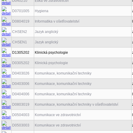
D040210
Etika ve zdravotnictví
D0701005
Hygiena
D0804019
Informatika v ošetřovatelství
CHSEN2
Jazyk anglický
CHSEN1
Jazyk anglický
D1305202
Klinická psychologie
D0305202
Klinická psychologie
D0403026
Komunikace, komunikační techniky
D0403006
Komunikace, komunikační techniky
D0404006
Komunikace, komunikační techniky
D0803019
Komunikace, komunikační techniky v ošetřovatelství
D0504003
Komunikace ve zdravotnictví
D0503003
Komunikace ve zdravotnictví