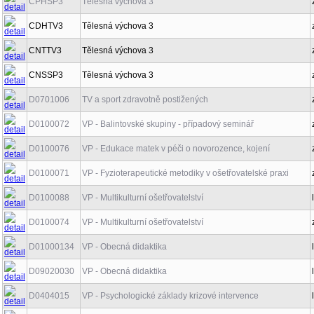
CPHSP3
Tělesná výchova 3
CDHTV3
Tělesná výchova 3
CNTTV3
Tělesná výchova 3
CNSSP3
Tělesná výchova 3
D0701006
TV a sport zdravotně postižených
D0100072
VP - Balintovské skupiny - případový seminář
D0100076
VP - Edukace matek v péči o novorozence, kojení
D0100071
VP - Fyzioterapeutické metodiky v ošetřovatelské praxi
D0100088
VP - Multikulturní ošetřovatelství
D0100074
VP - Multikulturní ošetřovatelství
D01000134
VP - Obecná didaktika
D09020030
VP - Obecná didaktika
D0404015
VP - Psychologické základy krizové intervence