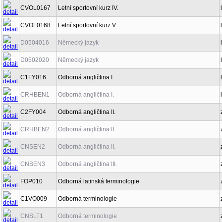
CVOL0167
Letní sportovní kurz IV.
CVOL0168
Letní sportovní kurz V.
D0504016
Německý jazyk
D0502020
Německý jazyk
C1FY016
Odborná angličtina I.
CRHBEN1
Odborná angličtina I.
C2FY004
Odborná angličtina II.
CRHBEN2
Odborná angličtina II.
CNSEN2
Odborná angličtina II.
CNSEN3
Odborná angličtina III.
FOP010
Odborná latinská terminologie
C1VO009
Odborná terminologie
CNSLT1
Odborná terminologie