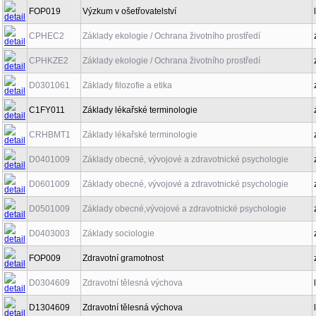
FOP019
Výzkum v ošetřovatelství
CPHEC2
Základy ekologie / Ochrana životního prostředí
CPHKZE2
Základy ekologie / Ochrana životního prostředí
D0301061
Základy filozofie a etika
C1FY011
Základy lékařské terminologie
CRHBMT1
Základy lékařské terminologie
D0401009
Základy obecné, vývojové a zdravotnické psychologie
D0601009
Základy obecné, vývojové a zdravotnické psychologie
D0501009
Základy obecné,vývojové a zdravotnické psychologie
D0403003
Základy sociologie
FOP009
Zdravotní gramotnost
D0304609
Zdravotní tělesná výchova
D1304609
Zdravotní tělesná výchova