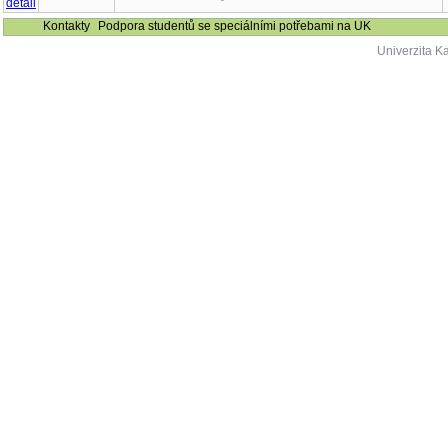
Kontakty
Podpora studentů se speciálními potřebami na UK
Univerzita K