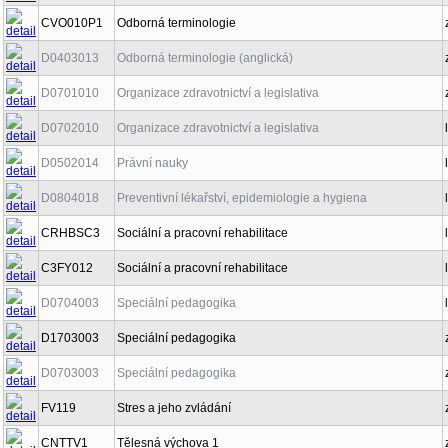
CVO010P1
Odborná terminologie
D0403013
Odborná terminologie (anglická)
D0701010
Organizace zdravotnictví a legislativa
D0702010
Organizace zdravotnictví a legislativa
D0502014
Právní nauky
D0804018
Preventivní lékařství, epidemiologie a hygiena
CRHBSC3
Sociální a pracovní rehabilitace
C3FY012
Sociální a pracovní rehabilitace
D0704003
Speciální pedagogika
D1703003
Speciální pedagogika
D0703003
Speciální pedagogika
FV119
Stres a jeho zvládání
CNTTV1
Tělesná výchova 1