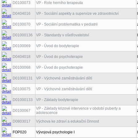
D0100073
VP - Role herního terapeuta
D0404016
VP - Sociální aspekty a supervize ve zdravotnictví
D0100070
VP - Sociální problematika v pediatrii
D01000136
VP - Standardy v ošetřovatelství
D0100069
VP - Úvod do bodyterapie
D0404018
VP - Úvod do psychoterapie
D0100068
VP - Úvod do psychoterapie
D01000131
VP - Výchovné zaměstnávání dětí
D0100075
VP - Výchovné zaměstnávání dětí
D01000133
VP - Základy bodyterapie
VP - Základy krizové intervence v období puberty a
D0100067
adolescence
D0803017
Výchova ke zdraví a edukační činnost
FOP020
Vývojová psychologie I