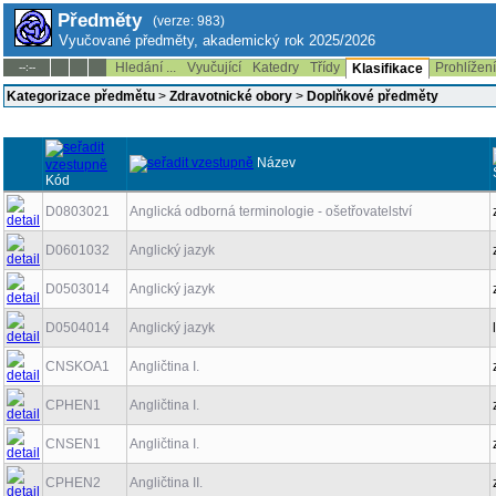
Předměty
(verze: 983)
Vyučované předměty, akademický rok 2025/2026
Hledání ...
Vyučující
Katedry
Třídy
Prohlížen
--:--
Klasifikace
Kategorizace předmětu
>
Zdravotnické obory
>
Doplňkové předměty
Název
Kód
D0803021
Anglická odborná terminologie - ošetřovatelství
D0601032
Anglický jazyk
D0503014
Anglický jazyk
D0504014
Anglický jazyk
CNSKOA1
Angličtina I.
CPHEN1
Angličtina I.
CNSEN1
Angličtina I.
CPHEN2
Angličtina II.