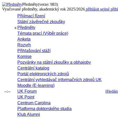
Předměty
(verze: 983)
Vyučované předměty, akademický rok 2025/2026
přihlásit se
jiné přih
Přijímací řízení
Státní závěrečné zkoušky
Předměty
x
Témata prací (Výběr práce)
Anketa
Rozvrh
Přihlašování stáží
Komise
Pozvánky na státní zkoušky a obhajoby
Centrální katalog
Portál elektronických zdrojů
Centrální vyhledávač informačních zdrojů UK
Moodle (E-learning)
--:--
UK Forum
Hledání 
UK Point
Centrum Carolina
Platforma doktorského studia
Klub Alumni