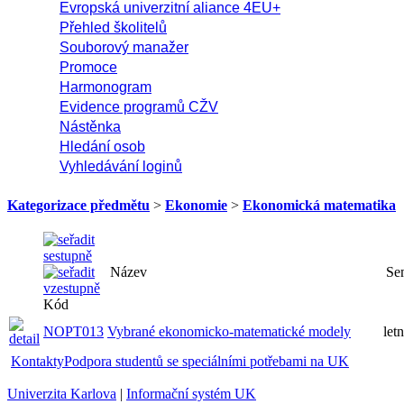
Evropská univerzitní aliance 4EU+
Přehled školitelů
Souborový manažer
Promoce
Harmonogram
Evidence programů CŽV
Nástěnka
Hledání osob
Vyhledávání loginů
Kategorizace předmětu
>
Ekonomie
>
Ekonomická matematika
Název
Semestr
Kód
Vybrané ekonomicko-matematické
NOPT013
letní
modely
Kontakty
Podpora studentů se speciálními potřebami na UK
Univerzita Karlova
|
Informační systém UK