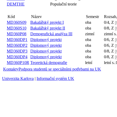
DEMTHE
Populační teorie
Kód
Název
Semestr
Rozsah
MD360S09
Bakalářský projekt I
oba
0/4, Z
[
MD360S10
Bakalářský projekt II
oba
0/8, Z
[
MD360P08
Demografická analýza III
zimní
zimní s
MD360DP1
Diplomový projekt
oba
0/6, Z
[
MD360DP2
Diplomový projekt
oba
0/6, Z
[
MD360DP3
Diplomový projekt
oba
0/8, Z
[
MD360DP4
Diplomový projekt
oba
0/8, Z
[
MD360P10R
Teoretická demografie
letní
letní s.
Kontakty
Podpora studentů se speciálními potřebami na UK
Univerzita Karlova
|
Informační systém UK