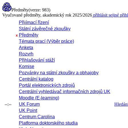
Předměty
(verze: 983)
Vyučované předměty, akademický rok 2025/2026
přihlásit se
jiné přih
Přijímací řízení
Státní závěrečné zkoušky
Předměty
x
Témata prací (Výběr práce)
Anketa
Rozvrh
Přihlašování stáží
Komise
Pozvánky na státní zkoušky a obhajoby
Centrální katalog
Portál elektronických zdrojů
Centrální vyhledávač informačních zdrojů UK
Moodle (E-learning)
--:--
UK Forum
Hledání 
UK Point
Centrum Carolina
Platforma doktorského studia