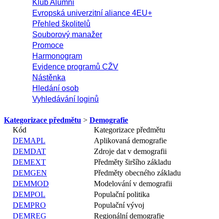
Klub Alumni
Evropská univerzitní aliance 4EU+
Přehled školitelů
Souborový manažer
Promoce
Harmonogram
Evidence programů CŽV
Nástěnka
Hledání osob
Vyhledávání loginů
Kategorizace předmětu
>
Demografie
Kód
Kategorizace předmětu
DEMAPL
Aplikovaná demografie
DEMDAT
Zdroje dat v demografii
DEMEXT
Předměty širšího základu
DEMGEN
Předměty obecného základu
DEMMOD
Modelování v demografii
DEMPOL
Populační politika
DEMPRO
Populační vývoj
DEMREG
Regionální demografie