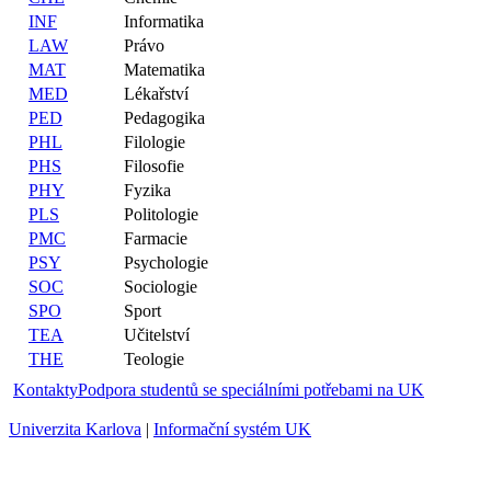
INF
Informatika
LAW
Právo
MAT
Matematika
MED
Lékařství
PED
Pedagogika
PHL
Filologie
PHS
Filosofie
PHY
Fyzika
PLS
Politologie
PMC
Farmacie
PSY
Psychologie
SOC
Sociologie
SPO
Sport
TEA
Učitelství
THE
Teologie
Kontakty
Podpora studentů se speciálními potřebami na UK
Univerzita Karlova
|
Informační systém UK