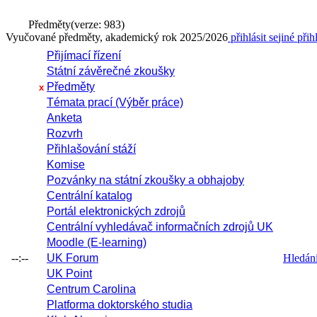
Předměty
(verze: 983)
Vyučované předměty, akademický rok 2025/2026
přihlásit se
jiné přih
Přijímací řízení
Státní závěrečné zkoušky
Předměty
x
Témata prací (Výběr práce)
Anketa
Rozvrh
Přihlašování stáží
Komise
Pozvánky na státní zkoušky a obhajoby
Centrální katalog
Portál elektronických zdrojů
Centrální vyhledávač informačních zdrojů UK
Moodle (E-learning)
--:--
UK Forum
Hledání 
UK Point
Centrum Carolina
Platforma doktorského studia