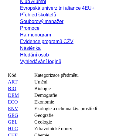
Klub Alumni
Evropská univerzitní aliance 4EU+
Přehled školitelů
Souborový manažer
Promoce
Harmonogram
Evidence programů CŽV
Nástěnka
Hledání osob
Vyhledávání loginů
Kód
Kategorizace předmětu
ART
Umění
BIO
Biologie
DEM
Demografie
ECO
Ekonomie
ENV
Ekologie a ochrana živ. prostředí
GEG
Geografie
GEL
Geologie
HLC
Zdravotnické obory
CHE
Chemie