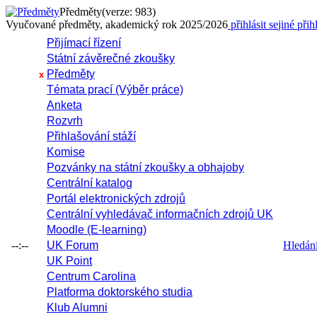
Předměty
(verze: 983)
Vyučované předměty, akademický rok 2025/2026
přihlásit se
jiné přih
Přijímací řízení
Státní závěrečné zkoušky
Předměty
x
Témata prací (Výběr práce)
Anketa
Rozvrh
Přihlašování stáží
Komise
Pozvánky na státní zkoušky a obhajoby
Centrální katalog
Portál elektronických zdrojů
Centrální vyhledávač informačních zdrojů UK
Moodle (E-learning)
--:--
UK Forum
Hledání 
UK Point
Centrum Carolina
Platforma doktorského studia
Klub Alumni