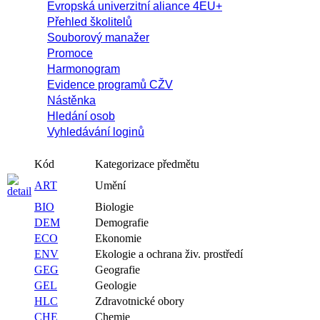
Evropská univerzitní aliance 4EU+
Přehled školitelů
Souborový manažer
Promoce
Harmonogram
Evidence programů CŽV
Nástěnka
Hledání osob
Vyhledávání loginů
Kód
Kategorizace předmětu
ART
Umění
BIO
Biologie
DEM
Demografie
ECO
Ekonomie
ENV
Ekologie a ochrana živ. prostředí
GEG
Geografie
GEL
Geologie
HLC
Zdravotnické obory
CHE
Chemie