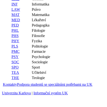
INF
Informatika
LAW
Právo
MAT
Matematika
MED
Lékařství
PED
Pedagogika
PHL
Filologie
PHS
Filosofie
PHY
Fyzika
PLS
Politologie
PMC
Farmacie
PSY
Psychologie
SOC
Sociologie
SPO
Sport
TEA
Učitelství
THE
Teologie
Kontakty
Podpora studentů se speciálními potřebami na UK
Univerzita Karlova
|
Informační systém UK