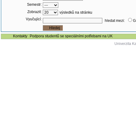
Semestr:
Zobrazit:
výsledků na stránku
Vyučující:
hledat mezi:
G
Kontakty
Podpora studentů se speciálními potřebami na UK
Univerzita K