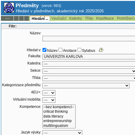
Předměty
(verze: 983)
Hledání v předmětech, akademický rok 2025/2026
Vyučující
Katedry
Třídy
Klasifikace
Prohlížení
--:--
Hledání ...
Filtr:
Název:
Hledat v:
Název
Anotace
Sylabus
Fakulta:
Katedra:
Sekce:
Třída:
Kategorizace předmětu:
4EU+:
Virtuální mobilita:
Kompetence:
Jazyk výuky: