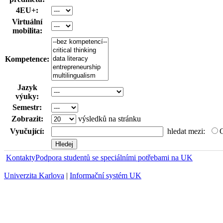
4EU+:
Virtuální
mobilita:
Kompetence:
Jazyk
výuky:
Semestr:
Zobrazit:
výsledků na stránku
Vyučující:
hledat mezi:
Kontakty
Podpora studentů se speciálními potřebami na UK
Univerzita Karlova
|
Informační systém UK