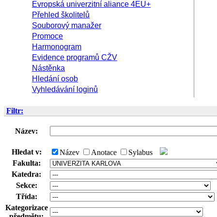
Evropská univerzitní aliance 4EU+
Přehled školitelů
Souborový manažer
Promoce
Harmonogram
Evidence programů CŽV
Nástěnka
Hledání osob
Vyhledávání loginů
Filtr:
Název:
Hledat v:
Název
Anotace
Sylabus
Fakulta:
Katedra:
Sekce:
Třída:
Kategorizace
předmětu: