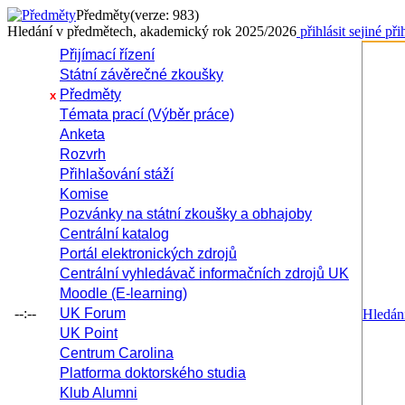
Předměty
(verze: 983)
Hledání v předmětech, akademický rok 2025/2026
přihlásit se
jiné při
Přijímací řízení
Státní závěrečné zkoušky
Předměty
x
Témata prací (Výběr práce)
Anketa
Rozvrh
Přihlašování stáží
Komise
Pozvánky na státní zkoušky a obhajoby
Centrální katalog
Portál elektronických zdrojů
Centrální vyhledávač informačních zdrojů UK
Moodle (E-learning)
--:--
UK Forum
Hledání
UK Point
Centrum Carolina
Platforma doktorského studia
Klub Alumni