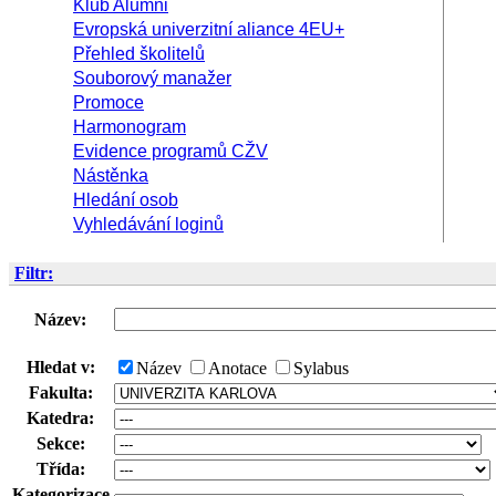
Klub Alumni
Evropská univerzitní aliance 4EU+
Přehled školitelů
Souborový manažer
Promoce
Harmonogram
Evidence programů CŽV
Nástěnka
Hledání osob
Vyhledávání loginů
Filtr:
Název:
Hledat v:
Název
Anotace
Sylabus
Fakulta:
Katedra:
Sekce:
Třída:
Kategorizace