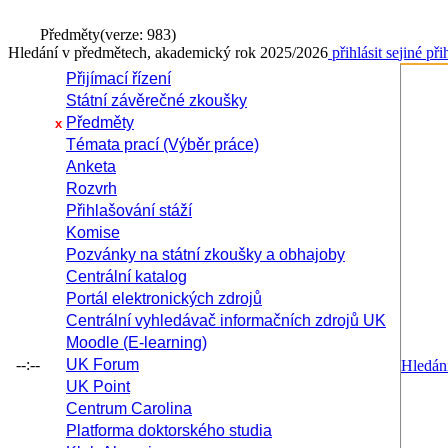
Předměty
(verze: 983)
Hledání v předmětech, akademický rok 2025/2026
přihlásit se
jiné při
Přijímací řízení
Státní závěrečné zkoušky
Předměty
x
Témata prací (Výběr práce)
Anketa
Rozvrh
Přihlašování stáží
Komise
Pozvánky na státní zkoušky a obhajoby
Centrální katalog
Portál elektronických zdrojů
Centrální vyhledávač informačních zdrojů UK
Moodle (E-learning)
--:--
UK Forum
Hledání
UK Point
Centrum Carolina
Platforma doktorského studia