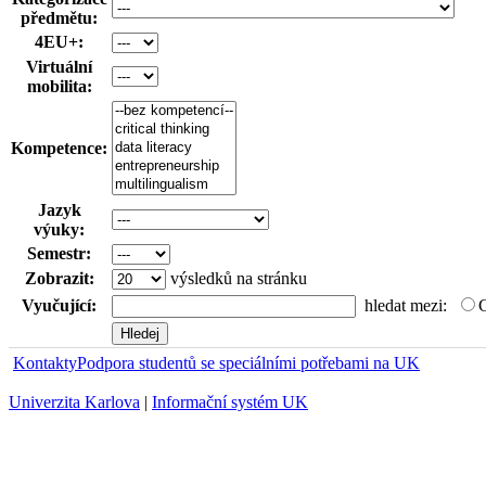
předmětu:
4EU+:
Virtuální
mobilita:
Kompetence:
Jazyk
výuky:
Semestr:
Zobrazit:
výsledků na stránku
Vyučující:
hledat mezi:
Kontakty
Podpora studentů se speciálními potřebami na UK
Univerzita Karlova
|
Informační systém UK