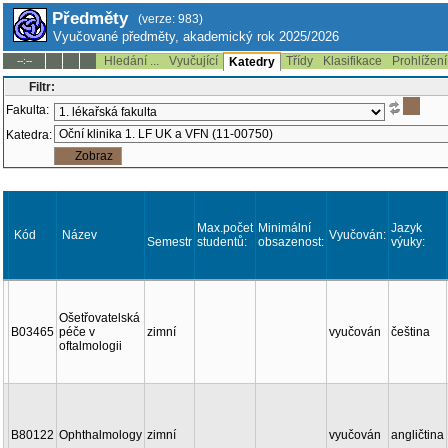
Předměty
(verze: 983)
Vyučované předměty, akademický rok 2025/2026
Hledání ...
Vyučující
Třídy
Klasifikace
Prohlížení
--:--
Katedry
Filtr:
Fakulta:
Katedra:
Max.počet
Minimální
Jazyk
Kód
Název
Vyučován:
Semestr
studentů:
obsazenost:
výuky:
Ošetřovatelská
B03465
péče v
zimní
vyučován
čeština
oftalmologii
B80122
Ophthalmology
zimní
vyučován
angličtina