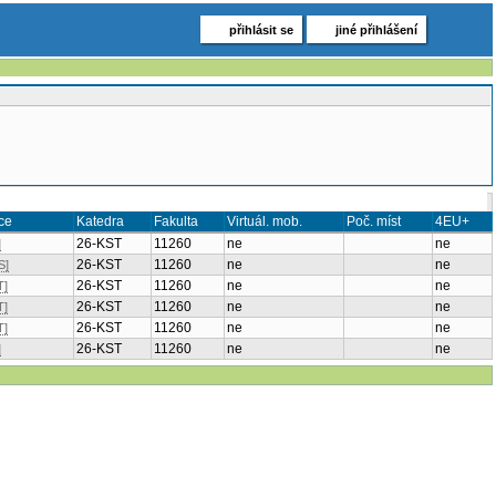
přihlásit se
jiné přihlášení
ce
Katedra
Fakulta
Virtuál. mob.
Poč. míst
4EU+
26-KST
11260
ne
ne
]
26-KST
11260
ne
ne
S]
26-KST
11260
ne
ne
T]
26-KST
11260
ne
ne
T]
26-KST
11260
ne
ne
T]
26-KST
11260
ne
ne
]