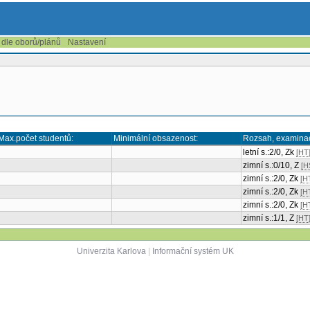
 dle oborů/plánů
Nastavení
Max.počet studentů:
Minimální obsazenost:
Rozsah, examina
letní s.:2/0, Zk
[HT
zimní s.:0/10, Z
[H
zimní s.:2/0, Zk
[H
zimní s.:2/0, Zk
[H
zimní s.:2/0, Zk
[H
zimní s.:1/1, Z
[HT
Univerzita Karlova
|
Informační systém UK