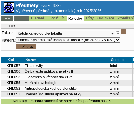
Předměty
(verze: 983)
Vyučované předměty, akademický rok 2025/2026
Hledání ...
Vyučující
Třídy
Klasifikace
Prohlížení
--:--
Katedry
Filtr:
Fakulta:
Katedra:
Kód
Název
Semestr
KFIL057
Etika ekvity
letní
KFIL306
Četba textů aplikované etiky II
zimní
KFIL053
Filosofická a křesťanská etika
zimní
KFIL055
Morální psychologie
zimní
KFIL052
Antropologická východiska etiky
zimní
KFIL051
Úvedení do studia aplikované etiky
zimní
Kontakty
Podpora studentů se speciálními potřebami na UK