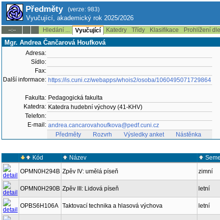
Předměty
(verze: 983)
Vyučující, akademický rok 2025/2026
Hledání ...
Katedry
Třídy
Klasifikace
Prohlížení dl
--:--
Vyučující
Mgr. Andrea Čančarová Houfková
Adresa:
Sídlo:
Fax:
Další informace:
https://is.cuni.cz/webapps/whois2/osoba/1060495071729864
Fakulta:
Pedagogická fakulta
Katedra:
Katedra hudební výchovy (41-KHV)
Telefon:
E-mail:
andrea.cancarovahoufkova@pedf.cuni.cz
Předměty
Rozvrh
Výsledky anket
Nástěnka
Kód
Název
Seme
OPMN0H294B
Zpěv IV: umělá píseň
zimní
OPMN0H290B
Zpěv III: Lidová píseň
letní
OPBS6H106A
Taktovací technika a hlasová výchova
letní