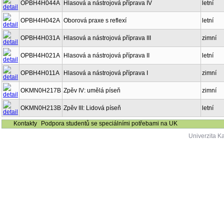
OPBH4H044A
Hlasová a nástrojová příprava IV
letní
OPBH4H042A
Oborová praxe s reflexí
letní
OPBH4H031A
Hlasová a nástrojová příprava III
zimní
OPBH4H021A
Hlasová a nástrojová příprava II
letní
OPBH4H011A
Hlasová a nástrojová příprava I
zimní
OKMN0H217B
Zpěv IV: umělá píseň
zimní
OKMN0H213B
Zpěv III: Lidová píseň
letní
Kontakty
Podpora studentů se speciálními potřebami na UK
Univerzita K