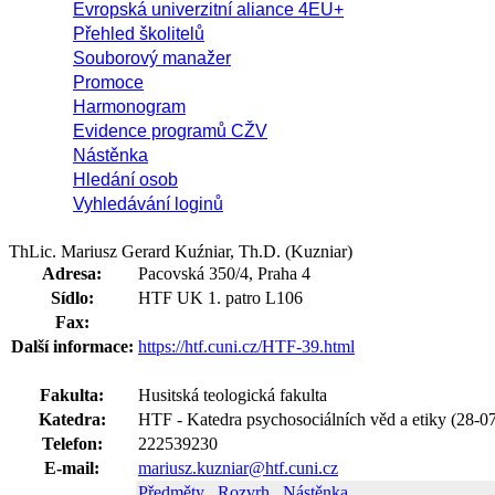
Evropská univerzitní aliance 4EU+
Přehled školitelů
Souborový manažer
Promoce
Harmonogram
Evidence programů CŽV
Nástěnka
Hledání osob
Vyhledávání loginů
ThLic. Mariusz Gerard Kuźniar, Th.D. (Kuzniar)
Adresa:
Pacovská 350/4, Praha 4
Sídlo:
HTF UK 1. patro L106
Fax:
Další informace:
https://htf.cuni.cz/HTF-39.html
Fakulta:
Husitská teologická fakulta
Katedra:
HTF - Katedra psychosociálních věd a etiky (28-0
Telefon:
222539230
E-mail:
mariusz.kuzniar@htf.cuni.cz
Předměty
Rozvrh
Nástěnka