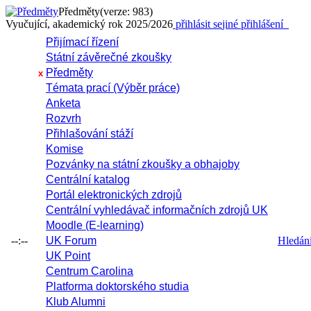
Předměty
(verze: 983)
Vyučující, akademický rok 2025/2026
přihlásit se
jiné přihlášení
Přijímací řízení
Státní závěrečné zkoušky
Předměty
x
Témata prací (Výběr práce)
Anketa
Rozvrh
Přihlašování stáží
Komise
Pozvánky na státní zkoušky a obhajoby
Centrální katalog
Portál elektronických zdrojů
Centrální vyhledávač informačních zdrojů UK
Moodle (E-learning)
--:--
UK Forum
Hledání 
UK Point
Centrum Carolina
Platforma doktorského studia
Klub Alumni