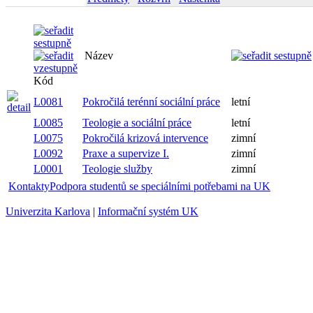
Název
Kód
L0081
Pokročilá terénní sociální práce
letní
L0085
Teologie a sociální práce
letní
L0075
Pokročilá krizová intervence
zimní
L0092
Praxe a supervize I.
zimní
L0001
Teologie služby
zimní
Kontakty
Podpora studentů se speciálními potřebami na UK
Univerzita Karlova
|
Informační systém UK