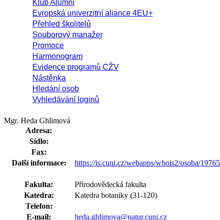
Klub Alumni
Evropská univerzitní aliance 4EU+
Přehled školitelů
Souborový manažer
Promoce
Harmonogram
Evidence programů CŽV
Nástěnka
Hledání osob
Vyhledávání loginů
Mgr. Heda Ghlimová
Adresa:
Sídlo:
Fax:
Další informace:
https://is.cuni.cz/webapps/whois2/osoba/197
Fakulta:
Přírodovědecká fakulta
Katedra:
Katedra botaniky (31-120)
Telefon:
E-mail:
heda.ghlimova@natur.cuni.cz