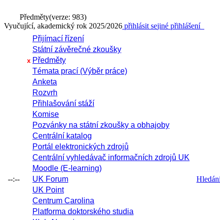
Předměty
(verze: 983)
Vyučující, akademický rok 2025/2026
přihlásit se
jiné přihlášení
Přijímací řízení
Státní závěrečné zkoušky
Předměty
x
Témata prací (Výběr práce)
Anketa
Rozvrh
Přihlašování stáží
Komise
Pozvánky na státní zkoušky a obhajoby
Centrální katalog
Portál elektronických zdrojů
Centrální vyhledávač informačních zdrojů UK
Moodle (E-learning)
--:--
UK Forum
Hledání 
UK Point
Centrum Carolina
Platforma doktorského studia