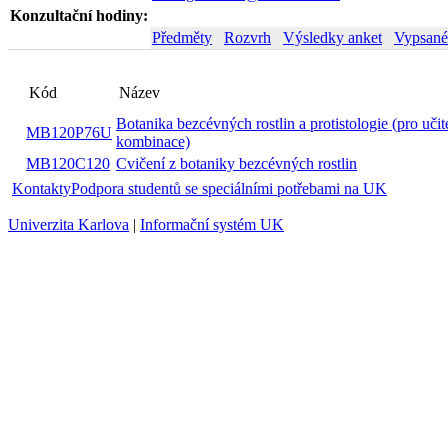
Konzultační hodiny:
Předměty
Rozvrh
Výsledky anket
Vypsané
Název
Kód
Botanika bezcévných rostlin a protistologie
MB120P76U
l
(pro učitelské kombinace)
MB120C120
Cvičení z botaniky bezcévných rostlin
z
Kontakty
Podpora studentů se speciálními potřebami na UK
Univerzita Karlova
|
Informační systém UK