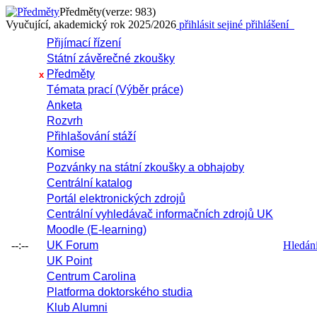
Předměty
(verze: 983)
Vyučující, akademický rok 2025/2026
přihlásit se
jiné přihlášení
Přijímací řízení
Státní závěrečné zkoušky
Předměty
x
Témata prací (Výběr práce)
Anketa
Rozvrh
Přihlašování stáží
Komise
Pozvánky na státní zkoušky a obhajoby
Centrální katalog
Portál elektronických zdrojů
Centrální vyhledávač informačních zdrojů UK
Moodle (E-learning)
--:--
UK Forum
Hledání 
UK Point
Centrum Carolina
Platforma doktorského studia
Klub Alumni