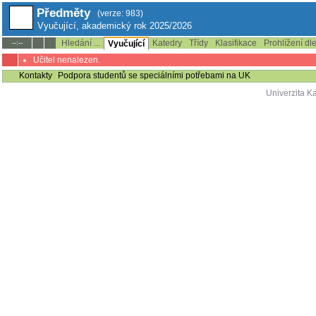
Předměty
(verze: 983)
Vyučující, akademický rok 2025/2026
Hledání ...
Katedry
Třídy
Klasifikace
Prohlížení dl
--:--
Vyučující
Učitel nenalezen.
Kontakty
Podpora studentů se speciálními potřebami na UK
Univerzita K